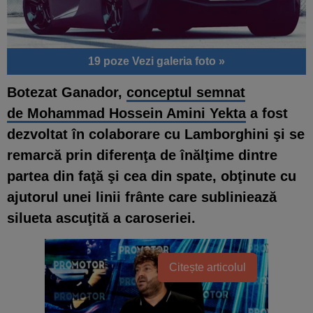
19 poze
Vezi galeria foto »
Botezat Ganador,
conceptul semnat
de Mohammad Hossein Amini Yekta
a fost
dezvoltat în colaborare cu Lamborghini şi se
remarcă prin
diferenţa de înălţime dintre
partea din faţă şi cea din spate
, obţinute cu
ajutorul
unei linii frânte care subliniează
silueta ascuţită a caroseriei
.
Citește articolul