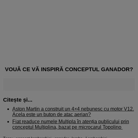
VOUĂ CE VĂ INSPIRĂ CONCEPTUL GANADOR?
Citește și...
Aston Martin a construit un 4×4 nebunesc cu motor V12.
Acela este un buton de atac aerian?
Fiat readuce numele Multipla în atenția publicului prin
conceptul Multiplina, bazat pe microcarul Topolino