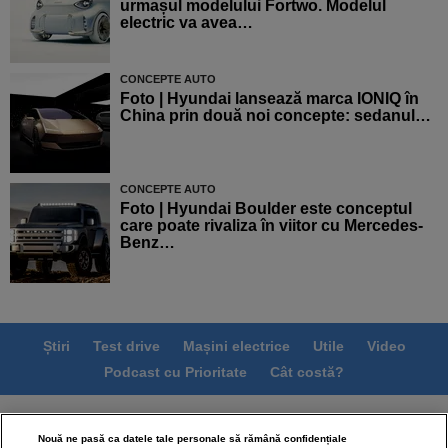
urmașul modelului Fortwo. Modelul
electric va avea…
CONCEPTE AUTO
Foto | Hyundai lansează marca IONIQ în
China prin două noi concepte: sedanul…
CONCEPTE AUTO
Foto | Hyundai Boulder este conceptul
care poate rivaliza în viitor cu Mercedes-
Benz…
Știri
Test drive
Mașini electrice
Utile
Video
Podcast cu Prioritate
Cât costă?
Termeni si conditii
Politica de confidentialitate
Nouă ne pasă ca datele tale personale să rămână confidențiale
Politica de cookies
Echipa editorială
Contact