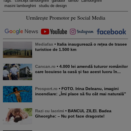
Tags:
concept lamborghini
ganador
lambo
Lamborghini
masini lamborghini
studiu de design
Urmărește Promotor pe Social Media
Mediafax
• Italia inaugurează o rețea de trasee
turistice de 1.500 km
Cancan.ro
• 4.000 lei amendă tuturor românilor
care locuiesc la casă și fac acest lucru în...
Prosport.ro
• FOTO. Irina Deleanu, imagini
incendiare: „Îmi place să fiu cât mai naturală”
Razi cu lacrimi
• BANCUL ZILEI. Badea
Gheorghe: – Nu pot face dragoste!