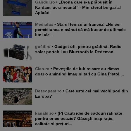
Gandul.ro
• „Drona care s-a prăbușit în
Kardam, ucraineană!” - Ministerul bulgar al
Apărării
Mediafax
• Starul tenisului francez: „Nu cer
permisiunea nimănui să mă bucur de ultimele
luni ale...
go4it.ro
• Gadget util pentru grădină: Radio
solar portabil cu Bluetooth la Dedeman
Ciao.ro
• Poveştile de iubire care au rămas
doar o amintire! Imagini tari cu Gina Pistol,...
Descopera.ro
• Care este cel mai vechi pod din
Europa?
kanald.ro
• (P) Cauți idei de cadouri rafinate
pentru orice ocazie? Găsești inspirație,
calitate și prețuri...