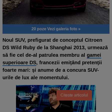
20 poze
Vezi galeria foto »
Noul SUV, prefigurat de conceptul Citroen
DS Wild Ruby de la Shanghai 2013
, urmează
să fie cel de-al patrulea membru al
gamei
superioare DS
, francezii emiţând pretenţii
foarte mari: şi anume de a concura SUV-
urile de lux ale momentului.
Citește articolul