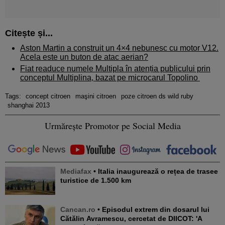
Citește și...
Aston Martin a construit un 4×4 nebunesc cu motor V12.
Acela este un buton de atac aerian?
Fiat readuce numele Multipla în atenția publicului prin
conceptul Multiplina, bazat pe microcarul Topolino
Tags:
concept citroen
maşini citroen
poze citroen ds wild ruby
shanghai 2013
Urmărește Promotor pe Social Media
Mediafax
• Italia inaugurează o rețea de trasee
turistice de 1.500 km
Cancan.ro
• Episodul extrem din dosarul lui
Cătălin Avramescu, cercetat de DIICOT: 'A