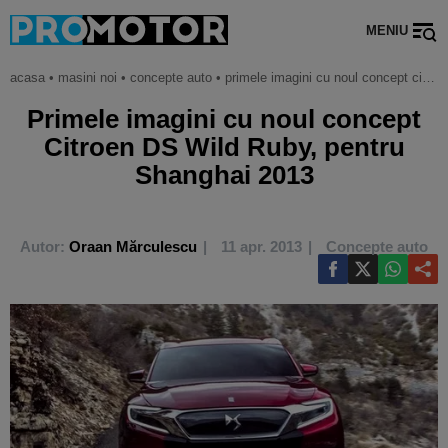
MENIU
acasa
•
masini noi
•
concepte auto
•
primele imagini cu noul concept citroen ds wild ruby, pentru shanghai 2013
Primele imagini cu noul concept
Citroen DS Wild Ruby, pentru
Shanghai 2013
Autor:
Oraan Mărculescu
11 apr. 2013
Concepte auto