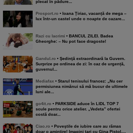
plecat în pădure...
Prosport.ro
• Ioana Țiriac, vacanță de mega –
lux într-un castel unde o noapte de cazare...
Razi cu lacrimi
• BANCUL ZILEI. Badea
Gheorghe: – Nu pot face dragoste!
Gandul.ro
• Şedinţă extraordinară la Guvern.
Surprize pe ordinea de zi: în caz de urgență,
guvernul...
Mediafax
• Starul tenisului francez: „Nu cer
permisiunea nimănui să mă bucur de ultimele
luni ale...
go4it.ro
• PARKSIDE aduce în LIDL TOP 7
scule pentru orice atelier. „Vedeta” ofertei
costă doar...
Ciao.ro
• Poveştile de iubire care au rămas
doar o amintire! Imagini tari cu Gina Pistol,...