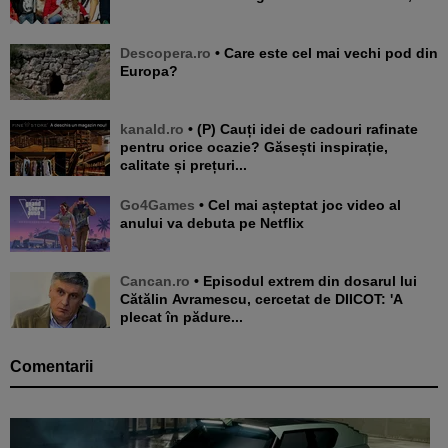
Descopera.ro
• Care este cel mai vechi pod din
Europa?
kanald.ro
• (P) Cauți idei de cadouri rafinate
pentru orice ocazie? Găsești inspirație,
calitate și prețuri...
Go4Games
• Cel mai așteptat joc video al
anului va debuta pe Netflix
Cancan.ro
• Episodul extrem din dosarul lui
Cătălin Avramescu, cercetat de DIICOT: 'A
plecat în pădure...
Comentarii