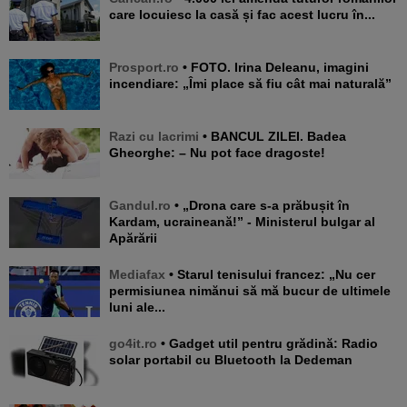
care locuiesc la casă și fac acest lucru în...
Prosport.ro
• FOTO. Irina Deleanu, imagini
incendiare: „Îmi place să fiu cât mai naturală”
Razi cu lacrimi
• BANCUL ZILEI. Badea
Gheorghe: – Nu pot face dragoste!
Gandul.ro
• „Drona care s-a prăbușit în
Kardam, ucraineană!” - Ministerul bulgar al
Apărării
Mediafax
• Starul tenisului francez: „Nu cer
permisiunea nimănui să mă bucur de ultimele
luni ale...
go4it.ro
• Gadget util pentru grădină: Radio
solar portabil cu Bluetooth la Dedeman