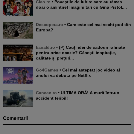
Ciao.ro
• Poveştile de iubire care au rămas
doar o amintire! Imagini tari cu Gina Pistol,...
Descopera.ro
• Care este cel mai vechi pod din
Europa?
kanald.ro
• (P) Cauți idei de cadouri rafinate
pentru orice ocazie? Găsești inspirație,
calitate și prețuri...
Go4Games
• Cel mai așteptat joc video al
anului va debuta pe Netflix
Cancan.ro
• ULTIMA ORĂ! A murit într-un
accident teribil!
Comentarii