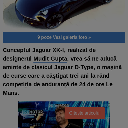
9 poze
Vezi galeria foto »
Conceptul Jaguar XK-I, realizat de
designerul
Mudit Gupta
, vrea să ne aducă
aminte de clasicul Jaguar D-Type, o maşină
de curse care a câştigat trei ani la rând
competiţia de anduranţă de 24 de ore Le
Mans.
Citește articolul