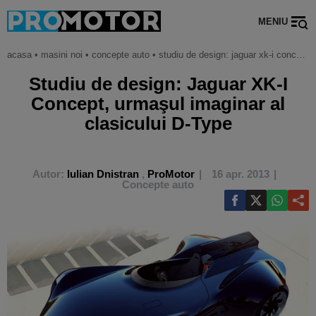
MENIU
acasa
•
masini noi
•
concepte auto
•
studiu de design: jaguar xk-i concept, urmaşul imaginar al clasicului d-type
Studiu de design: Jaguar XK-I
Concept, urmaşul imaginar al
clasicului D-Type
Autor:
Iulian Dnistran
,
ProMotor
16 apr. 2013
Concepte auto