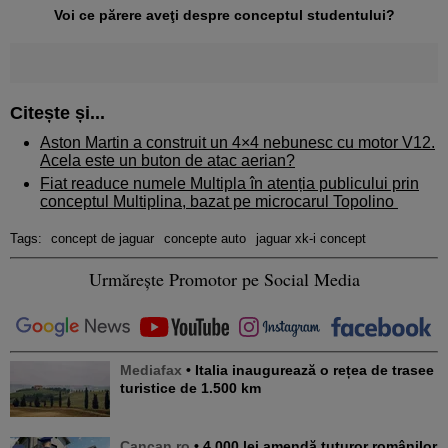
Voi ce părere aveţi despre conceptul studentului?
Citește și...
Aston Martin a construit un 4×4 nebunesc cu motor V12.
Acela este un buton de atac aerian?
Fiat readuce numele Multipla în atenția publicului prin
conceptul Multiplina, bazat pe microcarul Topolino
Tags:
concept de jaguar
concepte auto
jaguar xk-i concept
Urmărește Promotor pe Social Media
Mediafax
• Italia inaugurează o rețea de trasee
turistice de 1.500 km
Cancan.ro
• 4.000 lei amendă tuturor românilor