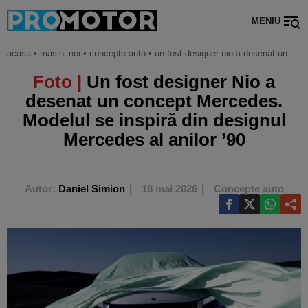
MENIU
acasa
•
masini noi
•
concepte auto
•
un fost designer nio a desenat un concept mercedes. modelul se inspiră din designul mercedes al anilor ’90
Foto |
Un fost designer Nio a
desenat un concept Mercedes.
Modelul se inspiră din designul
Mercedes al anilor ’90
Autor:
Daniel Simion
18 mai 2026
Concepte auto