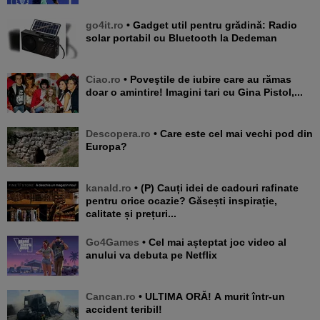
go4it.ro
• Gadget util pentru grădină: Radio
solar portabil cu Bluetooth la Dedeman
Ciao.ro
• Poveştile de iubire care au rămas
doar o amintire! Imagini tari cu Gina Pistol,...
Descopera.ro
• Care este cel mai vechi pod din
Europa?
kanald.ro
• (P) Cauți idei de cadouri rafinate
pentru orice ocazie? Găsești inspirație,
calitate și prețuri...
Go4Games
• Cel mai așteptat joc video al
anului va debuta pe Netflix
Cancan.ro
• ULTIMA ORĂ! A murit într-un
accident teribil!