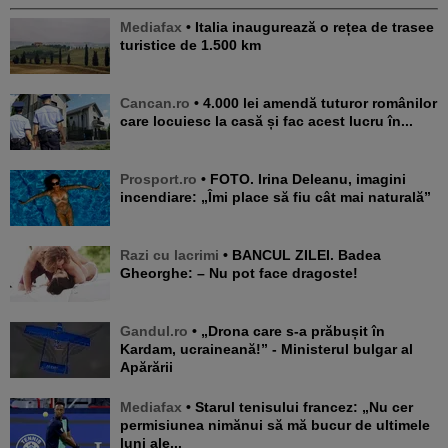
Mediafax
• Italia inaugurează o rețea de trasee
turistice de 1.500 km
Cancan.ro
• 4.000 lei amendă tuturor românilor
care locuiesc la casă și fac acest lucru în...
Prosport.ro
• FOTO. Irina Deleanu, imagini
incendiare: „Îmi place să fiu cât mai naturală”
Razi cu lacrimi
• BANCUL ZILEI. Badea
Gheorghe: – Nu pot face dragoste!
Gandul.ro
• „Drona care s-a prăbușit în
Kardam, ucraineană!” - Ministerul bulgar al
Apărării
Mediafax
• Starul tenisului francez: „Nu cer
permisiunea nimănui să mă bucur de ultimele
luni ale...