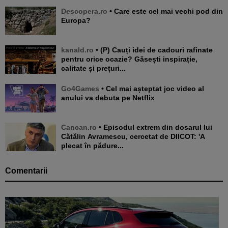
Descopera.ro
• Care este cel mai vechi pod din
Europa?
kanald.ro
• (P) Cauți idei de cadouri rafinate
pentru orice ocazie? Găsești inspirație,
calitate și prețuri...
Go4Games
• Cel mai așteptat joc video al
anului va debuta pe Netflix
Cancan.ro
• Episodul extrem din dosarul lui
Cătălin Avramescu, cercetat de DIICOT: 'A
plecat în pădure...
Comentarii