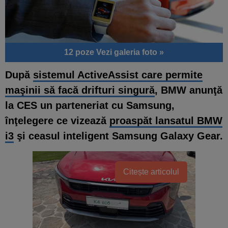
12 poze
Vezi galeria foto »
După
sistemul ActiveAssist care permite
maşinii să facă drifturi singură
, BMW anunţă
la CES un parteneriat cu Samsung,
înţelegere ce vizează
proaspăt lansatul BMW
i3
şi ceasul inteligent Samsung Galaxy Gear.
Citește articolul