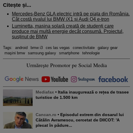
Citește și...
Mercedes-Benz GLA electric intră pe piața din România.
Cât costă rivalul lui BMW iX1 și Audi Q4 e-tron
Luminetta, mașina solară creată de studenți care
produce mai multă energie decât consumă. Proiectul,
susținut de BMW
Tags:
android
bmw i3
ces las vegas
conectivitate
galaxy gear
maşini bmw
samsung galaxy
smartphone
tehnologie
Urmărește Promotor pe Social Media
Mediafax
• Italia inaugurează o rețea de trasee
turistice de 1.500 km
Cancan.ro
• Episodul extrem din dosarul lui
Cătălin Avramescu, cercetat de DIICOT: 'A
plecat în pădure...