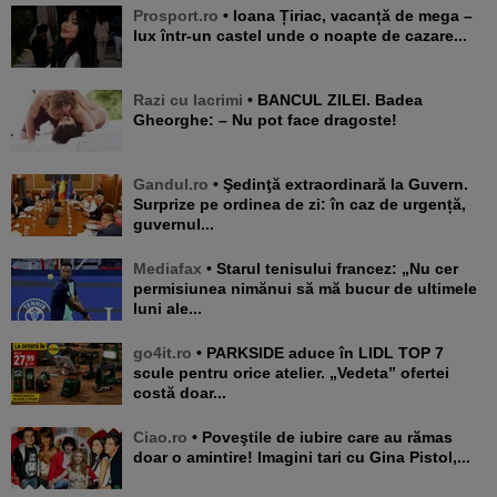
Prosport.ro
• Ioana Țiriac, vacanță de mega –
lux într-un castel unde o noapte de cazare...
Razi cu lacrimi
• BANCUL ZILEI. Badea
Gheorghe: – Nu pot face dragoste!
Gandul.ro
• Şedinţă extraordinară la Guvern.
Surprize pe ordinea de zi: în caz de urgență,
guvernul...
Mediafax
• Starul tenisului francez: „Nu cer
permisiunea nimănui să mă bucur de ultimele
luni ale...
go4it.ro
• PARKSIDE aduce în LIDL TOP 7
scule pentru orice atelier. „Vedeta” ofertei
costă doar...
Ciao.ro
• Poveştile de iubire care au rămas
doar o amintire! Imagini tari cu Gina Pistol,...