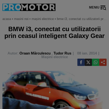
MENIU
acasa
•
masini noi
•
mașini electrice
•
bmw i3, conectat cu utilizatorii prin ceasul inteligent galaxy gear
BMW i3, conectat cu utilizatorii
prin ceasul inteligent Galaxy Gear
Autor:
Oraan Mărculescu
,
Tudor Rus
08 ian. 2014
Mașini electrice