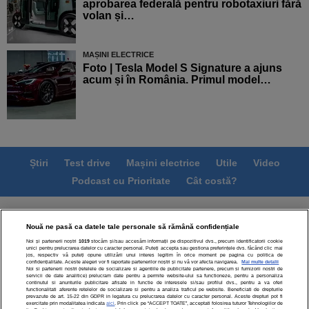
aprobarea federală pentru robotaxiuri fără
volan și…
MAȘINI ELECTRICE
Foto | Tesla Model S Signature a ajuns
acum și în România. Primul model…
Știri
Test drive
Mașini electrice
Utile
Video
Podcast cu Prioritate
Cât costă?
Termeni si conditii
Politica de confidentialitate
Nouă ne pasă ca datele tale personale să rămână confidențiale
Politica de cookies
Echipa editorială
Contact
Noi și partenerii noștri
1019
stocăm și/sau accesăm informații pe dispozitivul dvs., precum identificatorii cookie
Modifică Setările
unici pentru prelucrarea datelor cu caracter personal. Puteți accepta sau gestiona preferințele dvs. făcând clic mai
jos, respectiv vă puteți opune utilizării unui interes legitim în orice moment pe pagina cu politica de
confidențialitate. Aceste alegeri vor fi raportate partenerilor noștri și nu vă vor afecta navigarea.
Mai multe detalii
Noi si partenerii nostri (retelele de socializare si agentiile de publicitate partenere, precum si furnizorii nostri de
servicii de date analitice) prelucram date pentru a permite website-ului sa functioneze, pentru a personaliza
continutul si anunturile publicitare afisate in functie de interesele si/sau profilul dvs., pentru a va oferi
functionalitati aferente retelelor de socializare si pentru a analiza traficul pe website. Beneficiati de drepturile
prevazute de art. 15-22 din GDPR in legatura cu prelucrarea datelor cu caracter personal. Aceste drepturi pot fi
exercitate prin modalitatea indicata
aici
. Prin click pe “ACCEPT TOATE”, acceptati folosirea tuturor Tehnologiilor de