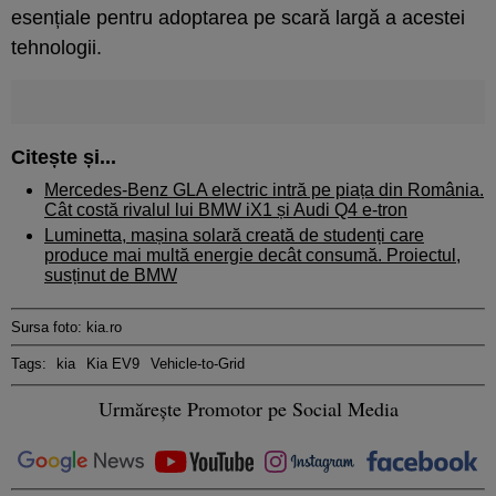
esențiale pentru adoptarea pe scară largă a acestei
tehnologii.
Citește și...
Mercedes-Benz GLA electric intră pe piața din România.
Cât costă rivalul lui BMW iX1 și Audi Q4 e-tron
Luminetta, mașina solară creată de studenți care
produce mai multă energie decât consumă. Proiectul,
susținut de BMW
Sursa foto: kia.ro
Tags:
kia
Kia EV9
Vehicle-to-Grid
Urmărește Promotor pe Social Media