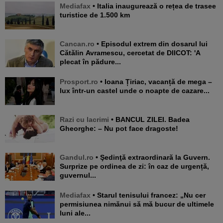
Mediafax
• Italia inaugurează o rețea de trasee
turistice de 1.500 km
Cancan.ro
• Episodul extrem din dosarul lui
Cătălin Avramescu, cercetat de DIICOT: 'A
plecat în pădure...
Prosport.ro
• Ioana Țiriac, vacanță de mega –
lux într-un castel unde o noapte de cazare...
Razi cu lacrimi
• BANCUL ZILEI. Badea
Gheorghe: – Nu pot face dragoste!
Gandul.ro
• Şedinţă extraordinară la Guvern.
Surprize pe ordinea de zi: în caz de urgență,
guvernul...
Mediafax
• Starul tenisului francez: „Nu cer
permisiunea nimănui să mă bucur de ultimele
luni ale...