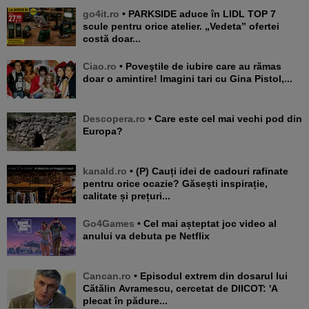
go4it.ro
• PARKSIDE aduce în LIDL TOP 7
scule pentru orice atelier. „Vedeta” ofertei
costă doar...
Ciao.ro
• Poveştile de iubire care au rămas
doar o amintire! Imagini tari cu Gina Pistol,...
Descopera.ro
• Care este cel mai vechi pod din
Europa?
kanald.ro
• (P) Cauți idei de cadouri rafinate
pentru orice ocazie? Găsești inspirație,
calitate și prețuri...
Go4Games
• Cel mai așteptat joc video al
anului va debuta pe Netflix
Cancan.ro
• Episodul extrem din dosarul lui
Cătălin Avramescu, cercetat de DIICOT: 'A
plecat în pădure...