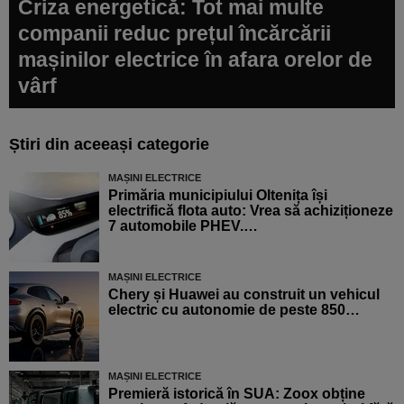
Criza energetică: Tot mai multe
companii reduc prețul încărcării
mașinilor electrice în afara orelor de
vârf
Știri din aceeași categorie
MAȘINI ELECTRICE
Primăria municipiului Oltenița își
electrifică flota auto: Vrea să achiziționeze
7 automobile PHEV.…
MAȘINI ELECTRICE
Chery și Huawei au construit un vehicul
electric cu autonomie de peste 850…
MAȘINI ELECTRICE
Premieră istorică în SUA: Zoox obține