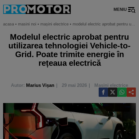
MENIU
acasa
•
masini noi
•
mașini electrice
•
modelul electric aprobat pentru utilizarea tehnologiei vehicle-to-grid. poate trimite energie în rețeaua electrică
Modelul electric aprobat pentru
utilizarea tehnologiei Vehicle-to-
Grid. Poate trimite energie în
rețeaua electrică
Autor:
Marius Vișan
29 mai 2026
Mașini electrice