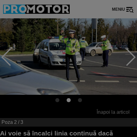
MENIU
Înapoi la articol
Poza
2
/ 3
Ai voie să încalci linia continuă dacă