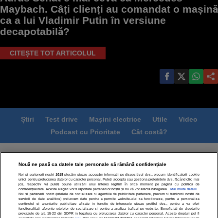
Maybach. Câți clienți au comandat o mașină
ca a lui Vladimir Putin în versiune
decapotabilă?
CITEȘTE TOT ARTICOLUL
Știri
Test drive
Mașini electrice
Utile
Video
Podcast cu Prioritate
Cât costă?
Termeni si conditii
Politica de confidentialitate
Nouă ne pasă ca datele tale personale să rămână confidențiale
Politica de cookies
Echipa editorială
Contact
Noi și partenerii noștri
1019
stocăm și/sau accesăm informații pe dispozitivul dvs., precum identificatorii cookie
Modifică Setările
unici pentru prelucrarea datelor cu caracter personal. Puteți accepta sau gestiona preferințele dvs. făcând clic mai
jos, respectiv vă puteți opune utilizării unui interes legitim în orice moment pe pagina cu politica de
confidențialitate. Aceste alegeri vor fi raportate partenerilor noștri și nu vă vor afecta navigarea.
Mai multe detalii
Noi si partenerii nostri (retelele de socializare si agentiile de publicitate partenere, precum si furnizorii nostri de
servicii de date analitice) prelucram date pentru a permite website-ului sa functioneze, pentru a personaliza
continutul si anunturile publicitare afisate in functie de interesele si/sau profilul dvs., pentru a va oferi
functionalitati aferente retelelor de socializare si pentru a analiza traficul pe website. Beneficiati de drepturile
prevazute de art. 15-22 din GDPR in legatura cu prelucrarea datelor cu caracter personal. Aceste drepturi pot fi