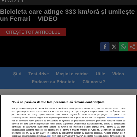
Poza
2
/ 4
Bicicleta care atinge 333 km/oră şi umileşte
un Ferrari – VIDEO
CITEȘTE TOT ARTICOLUL
Știri
Test drive
Mașini electrice
Utile
Video
Podcast cu Prioritate
Cât costă?
Termeni si conditii
Politica de confidentialitate
Nouă ne pasă ca datele tale personale să rămână confidențiale
Politica de cookies
Echipa editorială
Contact
Noi și partenerii noștri
1019
stocăm și/sau accesăm informații pe dispozitivul dvs., precum identificatorii cookie
Modifică Setările
unici pentru prelucrarea datelor cu caracter personal. Puteți accepta sau gestiona preferințele dvs. făcând clic mai
jos, respectiv vă puteți opune utilizării unui interes legitim în orice moment pe pagina cu politica de
confidențialitate. Aceste alegeri vor fi raportate partenerilor noștri și nu vă vor afecta navigarea.
Mai multe detalii
Noi si partenerii nostri (retelele de socializare si agentiile de publicitate partenere, precum si furnizorii nostri de
servicii de date analitice) prelucram date pentru a permite website-ului sa functioneze, pentru a personaliza
continutul si anunturile publicitare afisate in functie de interesele si/sau profilul dvs., pentru a va oferi
functionalitati aferente retelelor de socializare si pentru a analiza traficul pe website. Beneficiati de drepturile
prevazute de art. 15-22 din GDPR in legatura cu prelucrarea datelor cu caracter personal. Aceste drepturi pot fi
exercitate prin modalitatea indicata
aici
. Prin click pe “ACCEPT TOATE”, acceptati folosirea tuturor Tehnologiilor de