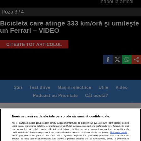
Înapoi la articol
Poza
3
/ 4
Bicicleta care atinge 333 km/oră şi umileşte
un Ferrari – VIDEO
CITEȘTE TOT ARTICOLUL
Știri
Test drive
Mașini electrice
Utile
Video
Podcast cu Prioritate
Cât costă?
Termeni si conditii
Politica de confidentialitate
Nouă ne pasă ca datele tale personale să rămână confidențiale
Politica de cookies
Echipa editorială
Contact
Noi și partenerii noștri
1019
stocăm și/sau accesăm informații pe dispozitivul dvs., precum identificatorii cookie
Modifică Setările
unici pentru prelucrarea datelor cu caracter personal. Puteți accepta sau gestiona preferințele dvs. făcând clic mai
jos, respectiv vă puteți opune utilizării unui interes legitim în orice moment pe pagina cu politica de
confidențialitate. Aceste alegeri vor fi raportate partenerilor noștri și nu vă vor afecta navigarea.
Mai multe detalii
Noi si partenerii nostri (retelele de socializare si agentiile de publicitate partenere, precum si furnizorii nostri de
servicii de date analitice) prelucram date pentru a permite website-ului sa functioneze, pentru a personaliza