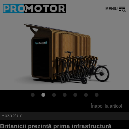
MENIU
Înapoi la articol
Poza
2
/ 7
Britanicii prezintă prima infrastructură