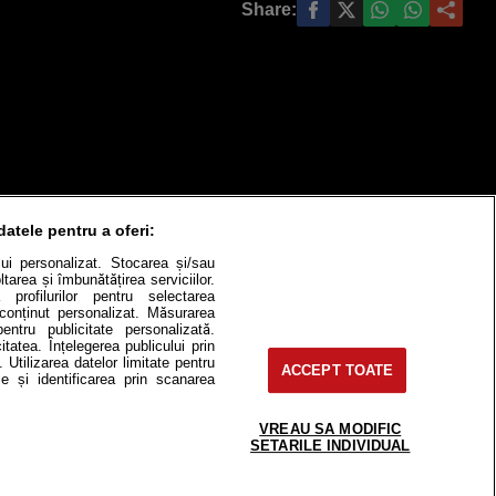
Share:
datele pentru a oferi:
ului personalizat. Stocarea și/sau
tarea și îmbunătățirea serviciilor.
 profilurilor pentru selectarea
e conținut personalizat. Măsurarea
pentru publicitate personalizată.
itatea. Înțelegerea publicului prin
itate
Cât costă?
. Utilizarea datelor limitate pentru
ACCEPT TOATE
e și identificarea prin scanarea
Contact
Modifică Setările
VREAU SA MODIFIC
SETARILE INDIVIDUAL
e-uri, instituţii mass-media, firme de