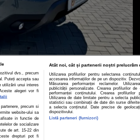
le
Atât noi, cât și partenerii noștri prelucrăm 
ozitivul dvs., precum
Utilizarea profilurilor pentru selectarea conținut
al. Puteți accepta sau
accesarea informațiilor de pe un dispozitiv. Dezvol
Măsurarea performanței reclamelor. Utilizarea
utilizării unui interes
publicității personalizate. Crearea profilurilor d
Aceste alegeri vor fi
performanței conținutului. Crearea profilurilor 
alii
Utilizarea de date limitate pentru a selecta public
Mașini electrice
Utile
Video
Podcast cu Prior
statistici sau combinații de date din surse diferite
te partenere, precum si
a selecta conținutul. Date precise de geolocați
confidentialitate
Politica de cookies
Echipa editorială
dispozitivului.
ermite website-ului sa
Listă parteneri (furnizori)
 afisate in functie de
etelelor de socializare
zute de art. 15-22 din
este drepturi pot fi
se poate face în limita a 250 de semne. Nicio instituţie sau persoană (sit