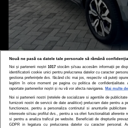
Nouă ne pasă ca datele tale personale să rămână confidenția
Noi și partenerii noștri
1017
stocăm și/sau accesăm informații pe disp
identificatorii cookie unici pentru prelucrarea datelor cu caracter person
gestiona preferințele dvs. făcând clic mai jos, respectiv vă puteți opune 
legitim în orice moment pe pagina cu politica de confidențialitate. 
raportate partenerilor noștri și nu vă vor afecta navigarea.
Mai multe det
Știri
Test drive
Noi si partenerii nostri (retelele de socializare si agentiile de publicita
Termeni si conditii
Politica de 
furnizorii nostri de servicii de date analitice) prelucram date pentru a p
functioneze, pentru a personaliza continutul si anunturile publicitare
interesele si/sau profilul dvs., pentru a va oferi functionalitati aferente r
si pentru a analiza traficul pe website. Beneficiati de drepturile preva
GDPR in legatura cu prelucrarea datelor cu caracter personal. Ac
Toate drepturile rezervate | Citarea 