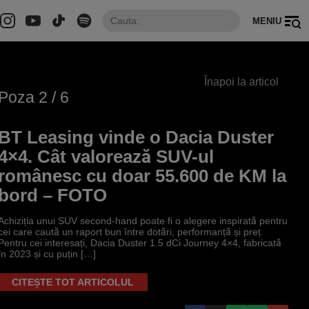
MENIU
Înapoi la articol
Poza
2
/ 6
BT Leasing vinde o Dacia Duster
4×4. Cât valorează SUV-ul
românesc cu doar 55.600 de KM la
bord – FOTO
Achiziția unui SUV second-hand poate fi o alegere inspirată pentru
cei care caută un raport bun între dotări, performanță și preț.
Pentru cei interesați, Dacia Duster 1.5 dCi Journey 4×4, fabricată
în 2023 și cu puțin […]
CITEȘTE TOT ARTICOLUL