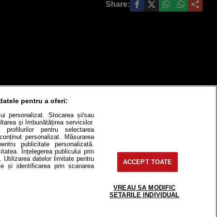
Share:
datele pentru a oferi:
ului personalizat. Stocarea și/sau
tarea și îmbunătățirea serviciilor.
 profilurilor pentru selectarea
e conținut personalizat. Măsurarea
itate
Cât costă?
pentru publicitate personalizată.
itatea. Înțelegerea publicului prin
Contact
Modifică Setările
. Utilizarea datelor limitate pentru
ACCEPT TOATE
e și identificarea prin scanarea
VREAU SA MODIFIC
SETARILE INDIVIDUAL
e-uri, instituţii mass-media, firme de
or fără acordul nostru.