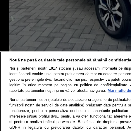
Nouă ne pasă ca datele tale personale să rămână confidenția
Noi și partenerii noștri
1017
stocăm și/sau accesăm informații pe disp
identificatorii cookie unici pentru prelucrarea datelor cu caracter person
gestiona preferințele dvs. făcând clic mai jos, respectiv vă puteți opune 
Știri
Test drive
legitim în orice moment pe pagina cu politica de confidențialitate. 
raportate partenerilor noștri și nu vă vor afecta navigarea.
Mai multe det
Termeni si conditii
Politica de 
Noi si partenerii nostri (retelele de socializare si agentiile de publicita
furnizorii nostri de servicii de date analitice) prelucram date pentru a p
functioneze, pentru a personaliza continutul si anunturile publicitare
interesele si/sau profilul dvs., pentru a va oferi functionalitati aferente r
Toate drepturile rezervate | Citarea 
si pentru a analiza traficul pe website. Beneficiati de drepturile preva
monitorizare) nu poate
GDPR in legatura cu prelucrarea datelor cu caracter personal. Ac