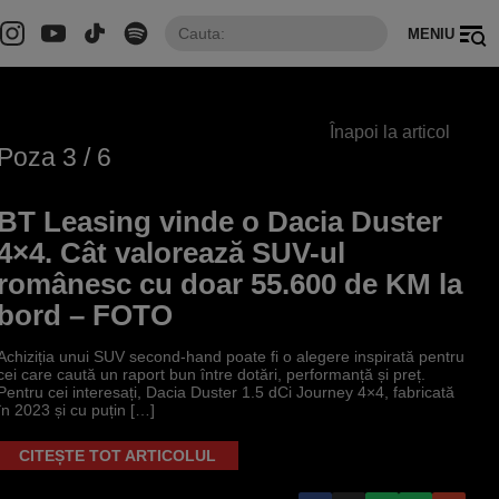
MENIU
Înapoi la articol
Poza
3
/ 6
BT Leasing vinde o Dacia Duster
4×4. Cât valorează SUV-ul
românesc cu doar 55.600 de KM la
bord – FOTO
Achiziția unui SUV second-hand poate fi o alegere inspirată pentru
cei care caută un raport bun între dotări, performanță și preț.
Pentru cei interesați, Dacia Duster 1.5 dCi Journey 4×4, fabricată
în 2023 și cu puțin […]
CITEȘTE TOT ARTICOLUL