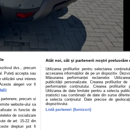
le
Atât noi, cât și partenerii noștri prelucrăm 
ozitivul dvs., precum
Utilizarea profilurilor pentru selectarea conținut
al. Puteți accepta sau
accesarea informațiilor de pe un dispozitiv. Dezvol
Măsurarea performanței reclamelor. Utilizarea
utilizării unui interes
publicității personalizate. Crearea profilurilor d
Mașini electrice
Utile
Video
Podcast cu Prior
Aceste alegeri vor fi
performanței conținutului. Crearea profilurilor 
alii
Utilizarea de date limitate pentru a selecta public
confidentialitate
Politica de cookies
Echipa editorială
statistici sau combinații de date din surse diferite
te partenere, precum si
a selecta conținutul. Date precise de geolocați
dispozitivului.
ermite website-ului sa
Listă parteneri (furnizori)
 afisate in functie de
etelelor de socializare
se poate face în limita a 250 de semne. Nicio instituţie sau persoană (sit
zute de art. 15-22 din
 reproduce integral scrierile publicistice purtătoare de Drepturi de Aut
este drepturi pot fi