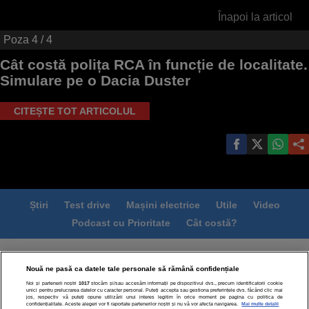
Înapoi la articol
Poza
4
/ 4
Cât costă polița RCA în funcție de localitate.
Simulare pe o Dacia Duster
CITEȘTE TOT ARTICOLUL
Știri
Test drive
Mașini electrice
Utile
Video
Podcast cu Prioritate
Cât costă?
Termeni si conditii
Politica de confidentialitate
Nouă ne pasă ca datele tale personale să rămână confidențiale
Politica de cookies
Echipa editorială
Contact
Noi și partenerii noștri
1017
stocăm și/sau accesăm informații pe dispozitivul dvs., precum identificatorii cookie
Modifică Setările
unici pentru prelucrarea datelor cu caracter personal. Puteți accepta sau gestiona preferințele dvs. făcând clic mai
jos, respectiv vă puteți opune utilizării unui interes legitim în orice moment pe pagina cu politica de
confidențialitate. Aceste alegeri vor fi raportate partenerilor noștri și nu vă vor afecta navigarea.
Mai multe detalii