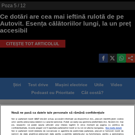
Poza
5
/ 12
Ce dotări are cea mai ieftină rulotă de pe
Autovit. Esența călătoriilor lungi, la un preț
accesibil
CITEȘTE TOT ARTICOLUL
Știri
Test drive
Mașini electrice
Utile
Video
Podcast cu Prioritate
Cât costă?
Termeni si conditii
Politica de confidentialitate
Nouă ne pasă ca datele tale personale să rămână confidențiale
Politica de cookies
Echipa editorială
Contact
Noi și partenerii noștri
1017
stocăm și/sau accesăm informații pe dispozitivul dvs., precum identificatorii cookie
Modifică Setările
unici pentru prelucrarea datelor cu caracter personal. Puteți accepta sau gestiona preferințele dvs. făcând clic mai
jos, respectiv vă puteți opune utilizării unui interes legitim în orice moment pe pagina cu politica de
confidențialitate. Aceste alegeri vor fi raportate partenerilor noștri și nu vă vor afecta navigarea.
Mai multe detalii
Noi si partenerii nostri (retelele de socializare si agentiile de publicitate partenere, precum si furnizorii nostri de
servicii de date analitice) prelucram date pentru a permite website-ului sa functioneze, pentru a personaliza