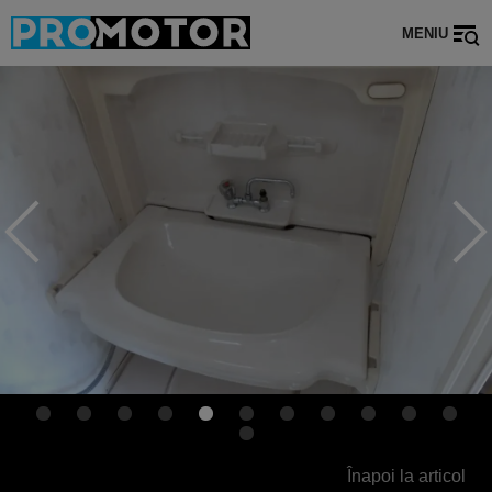
MENIU
Înapoi la articol