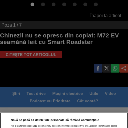
Înapoi la articol
Poza
1
/ 7
Chinezii nu se opresc din copiat: M72 EV
seamănă leit cu Smart Roadster
CITEȘTE TOT ARTICOLUL
Știri
Test drive
Mașini electrice
Utile
Video
Podcast cu Prioritate
Cât costă?
Termeni si conditii
Politica de confidentialitate
Nouă ne pasă ca datele tale personale să rămână confidențiale
Politica de cookies
Echipa editorială
Contact
Noi și partenerii noștri
1017
stocăm și/sau accesăm informații pe dispozitivul dvs., precum identificatorii cookie