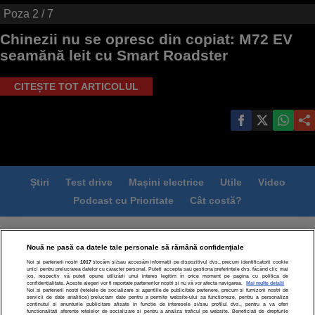
Poza
2
/ 7
Chinezii nu se opresc din copiat: M72 EV
seamănă leit cu Smart Roadster
CITEȘTE TOT ARTICOLUL
Știri
Test drive
Mașini electrice
Utile
Video
Podcast cu Prioritate
Cât costă?
Termeni si conditii
Politica de confidentialitate
Nouă ne pasă ca datele tale personale să rămână confidențiale
Politica de cookies
Echipa editorială
Contact
Noi și partenerii noștri
1017
stocăm și/sau accesăm informații pe dispozitivul dvs., precum identificatorii cookie
Modifică Setările
unici pentru prelucrarea datelor cu caracter personal. Puteți accepta sau gestiona preferințele dvs. făcând clic mai
jos, respectiv vă puteți opune utilizării unui interes legitim în orice moment pe pagina cu politica de
confidențialitate. Aceste alegeri vor fi raportate partenerilor noștri și nu vă vor afecta navigarea.
Mai multe detalii
Noi si partenerii nostri (retelele de socializare si agentiile de publicitate partenere, precum si furnizorii nostri de
servicii de date analitice) prelucram date pentru a permite website-ului sa functioneze, pentru a personaliza
continutul si anunturile publicitare afisate in functie de interesele si/sau profilul dvs., pentru a va oferi
functionalitati aferente retelelor de socializare si pentru a analiza traficul pe website. Beneficiati de drepturile