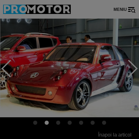
MENIU
Înapoi la articol