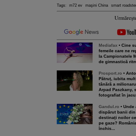
Tags:
m72 ev
maşini China
smart roadste
Urmăreșt
Mediafax
• Cine sunt
femeile care ne re
la Campionatele 
de gimnastică rit
Prosport.ro
• Antonela
Pătruț, iubita mul
tânără a milionaru
Arpad Paszkany, 
fotografiat în jacu
Gandul.ro
• Unde au
dispărut banii di
destinați noilor c
pe gaze? România
închis...