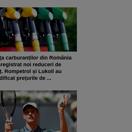
ța carburanților din România
nregistrat noi reduceri de
ț. Rompetrol și Lukoil au
ificat prețurile de ...