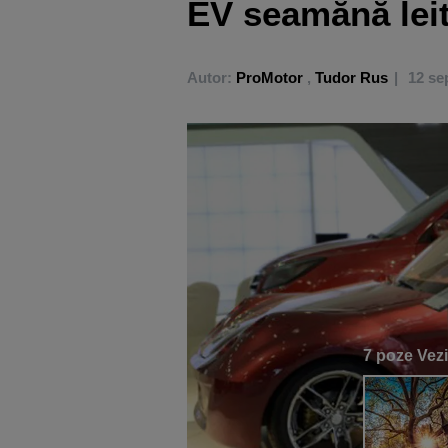
EV seamănă lei
Autor:
ProMotor
,
Tudor Rus
12 se
7 poze
Vezi