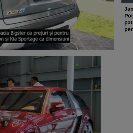
Jan
Por
pat
per