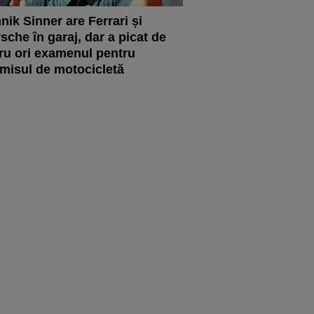
nik Sinner are Ferrari și
sche în garaj, dar a picat de
ru ori examenul pentru
misul de motocicletă