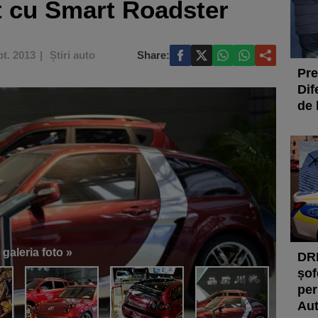
t cu Smart Roadster
pt. 2013
Știri auto
Share:
Pre
Dif
de l
 galeria foto »
DRD
șof
per
Aut