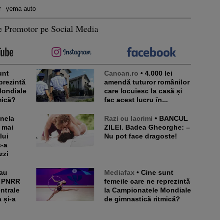
r
yema auto
e Promotor pe Social Media
Cancan.ro
• 4.000 lei
prezintă
amendă tuturor românilor
Mondiale
care locuiesc la casă și
mică?
fac acest lucru în...
Razi cu lacrimi
• BANCUL
t mai
ZILEI. Badea Gheorghe: –
lui
Nu pot face dragoste!
s-a
zzi
Mediafax
• Cine sunt
n PNRR
femeile care ne reprezintă
entrale
la Campionatele Mondiale
 și-a
de gimnastică ritmică?