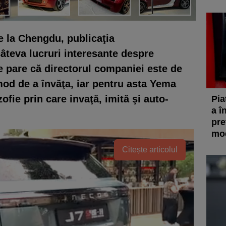
e la Chengdu, publicaţia
câteva lucruri interesante despre
 pare că directorul companiei este de
mod de a învăţa, iar pentru asta Yema
ofie prin care invaţă, imită şi auto-
Pia
a î
pre
mod
Citește articolul