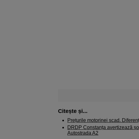
Citește și...
Prețurile motorinei scad. Diferență
DRDP Constanța avertizează șofe
Autostrada A2