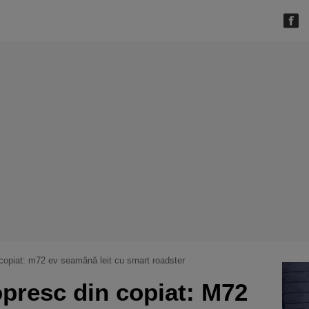
 copiat: m72 ev seamănă leit cu smart roadster
opresc din copiat: M72