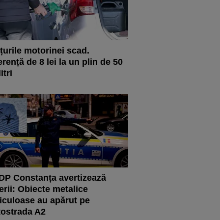
țurile motorinei scad.
erență de 8 lei la un plin de 50
itri
P Constanța avertizează
erii: Obiecte metalice
iculoase au apărut pe
ostrada A2