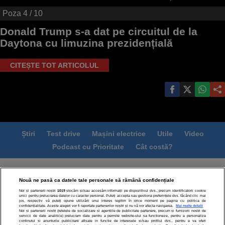
Poza
4
/ 10
Donald Trump s-a dat pe circuitul de la
Daytona cu limuzina prezidențială
CITEȘTE TOT ARTICOLUL
Știri
Test drive
Mașini electrice
Utile
Video
Podcast cu Prioritate
Cât costă?
Termeni si conditii
Politica de confidentialitate
Nouă ne pasă ca datele tale personale să rămână confidențiale
Politica de cookies
Echipa editorială
Contact
Noi și partenerii noștri
1019
stocăm și/sau accesăm informații pe dispozitivul dvs., precum identificatorii cookie
Modifică Setările
unici pentru prelucrarea datelor cu caracter personal. Puteți accepta sau gestiona preferințele dvs. făcând clic mai
jos, respectiv vă puteți opune utilizării unui interes legitim în orice moment pe pagina cu politica de
confidențialitate. Aceste alegeri vor fi raportate partenerilor noștri și nu vă vor afecta navigarea.
Mai multe detalii
Noi si partenerii nostri (retelele de socializare si agentiile de publicitate partenere, precum si furnizorii nostri de
servicii de date analitice) prelucram date pentru a permite website-ului sa functioneze, pentru a personaliza
continutul si anunturile publicitare afisate in functie de interesele si/sau profilul dvs., pentru a va oferi