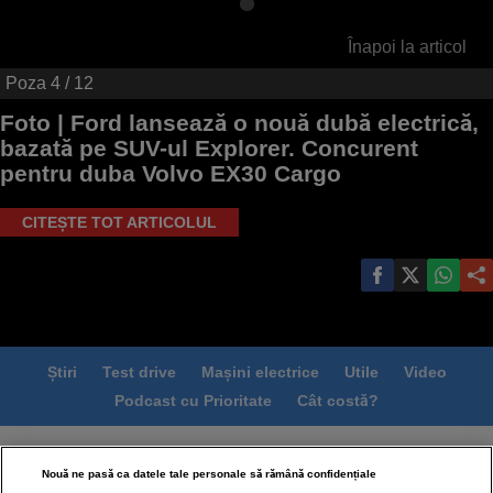
Înapoi la articol
Poza
4
/ 12
Foto |
Ford lansează o nouă dubă electrică,
bazată pe SUV-ul Explorer. Concurent
pentru duba Volvo EX30 Cargo
CITEȘTE TOT ARTICOLUL
Știri
Test drive
Mașini electrice
Utile
Video
Podcast cu Prioritate
Cât costă?
Termeni si conditii
Politica de confidentialitate
Nouă ne pasă ca datele tale personale să rămână confidențiale
Politica de cookies
Echipa editorială
Contact