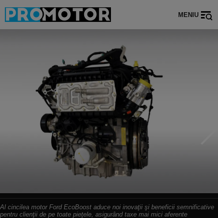
MENIU
Al cincilea motor Ford EcoBoost aduce noi inovaţii şi beneficii semnificative
pentru clienţii de pe toate pieţele, asigurând taxe mai mici aferente