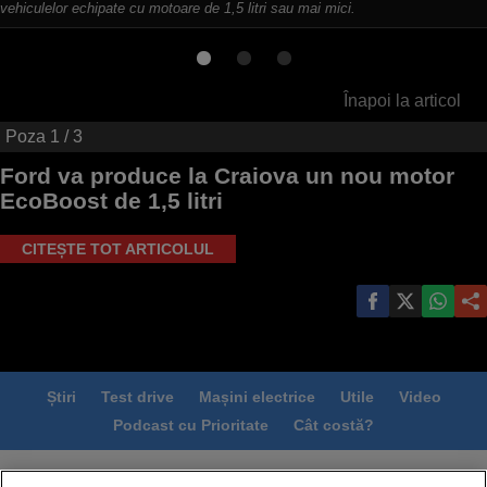
vehiculelor echipate cu motoare de 1,5 litri sau mai mici.
Înapoi la articol
Poza
1
/ 3
Ford va produce la Craiova un nou motor
EcoBoost de 1,5 litri
CITEȘTE TOT ARTICOLUL
Știri
Test drive
Mașini electrice
Utile
Video
Podcast cu Prioritate
Cât costă?
Termeni si conditii
Politica de confidentialitate