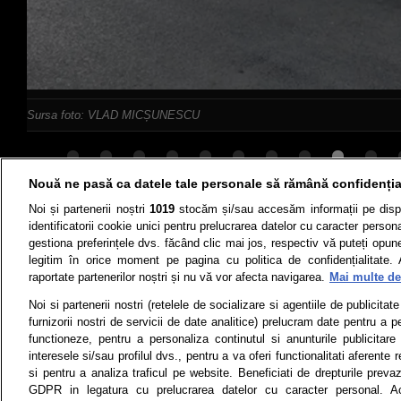
Sursa foto: VLAD MICȘUNESCU
Nouă ne pasă ca datele tale personale să rămână confidenția
Noi și partenerii noștri
1019
stocăm și/sau accesăm informații pe disp
Știri
Test drive
identificatorii cookie unici pentru prelucrarea datelor cu caracter person
gestiona preferințele dvs. făcând clic mai jos, respectiv vă puteți opune 
Termeni si conditii
Politica de 
legitim în orice moment pe pagina cu politica de confidențialitate. 
raportate partenerilor noștri și nu vă vor afecta navigarea.
Mai multe det
Noi si partenerii nostri (retelele de socializare si agentiile de publicita
furnizorii nostri de servicii de date analitice) prelucram date pentru a p
Toate drepturile rezervate | Citarea 
functioneze, pentru a personaliza continutul si anunturile publicitare
monitorizare) nu poate
interesele si/sau profilul dvs., pentru a va oferi functionalitati aferente r
© 2026 - ARC MEDIA PUBLISHING SRL,
si pentru a analiza traficul pe website. Beneficiati de drepturile preva
GDPR in legatura cu prelucrarea datelor cu caracter personal. Ac
Dec