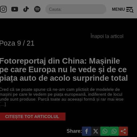
MENIU
Înapoi la articol
Poza
9
/ 21
Fotoreportaj din China: Mașinile
pe care Europa nu le vede și de ce
piața auto de acolo surprinde total
Cred că se poate spune că ne-am cam plictisit de modelele de
mașini pe care le vedem pe piața europeană, indiferent de locul
unde sunt produse. Parcă toate au aceeași formă și rar mai iese
[…]
CITEȘTE TOT ARTICOLUL
Share: