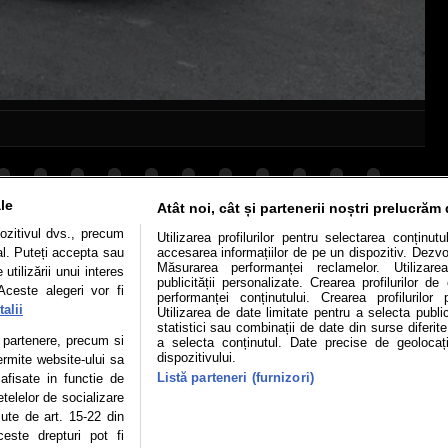
le
Atât noi, cât și partenerii noștri prelucrăm 
ozitivul dvs., precum
Utilizarea profilurilor pentru selectarea conținut
Mașini electrice
Utile
Video
Podcast cu Prior
al. Puteți accepta sau
accesarea informațiilor de pe un dispozitiv. Dezvol
Măsurarea performanței reclamelor. Utilizarea
utilizării unui interes
confidentialitate
Politica de cookies
Echipa editorială
publicității personalizate. Crearea profilurilor d
Aceste alegeri vor fi
performanței conținutului. Crearea profilurilor 
alii
Utilizarea de date limitate pentru a selecta public
statistici sau combinații de date din surse diferite
te partenere, precum si
a selecta conținutul. Date precise de geolocați
dispozitivului.
ermite website-ului sa
se poate face în limita a 250 de semne. Nicio instituţie sau persoană (sit
Listă parteneri (furnizori)
 afisate in functie de
 reproduce integral scrierile publicistice purtătoare de Drepturi de Aut
etelelor de socializare
 Adresa: București, Sos Fabrica de Glucoză, nr. 21, parter, sector
zute de art. 15-22 din
este drepturi pot fi
izia ONJN nr. 1598/16.09.2021. Jocurile de noroc sunt interzise minori