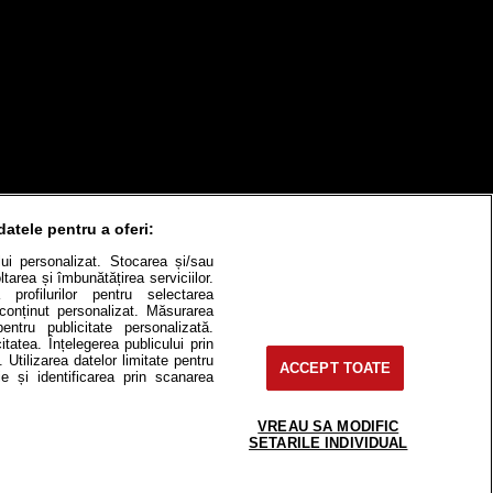
datele pentru a oferi:
ului personalizat. Stocarea și/sau
itate
Cât costă?
tarea și îmbunătățirea serviciilor.
 profilurilor pentru selectarea
Contact
Modifică Setările
e conținut personalizat. Măsurarea
pentru publicitate personalizată.
itatea. Înțelegerea publicului prin
. Utilizarea datelor limitate pentru
ACCEPT TOATE
e și identificarea prin scanarea
e-uri, instituţii mass-media, firme de
or fără acordul nostru.
VREAU SA MODIFIC
SETARILE INDIVIDUAL
 2, J2016000631407, CIF: RO35451445
lor.