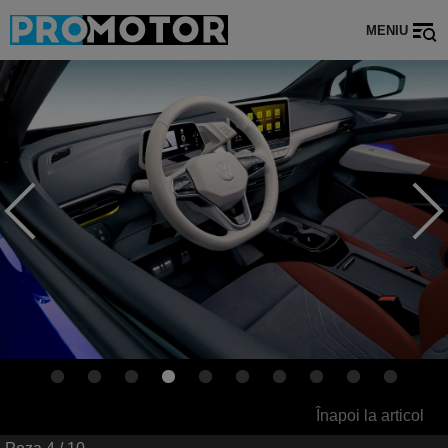
MENIU
Înapoi la articol