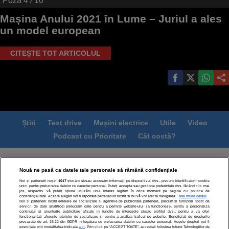
Poza
4
/ 10
Mașina Anului 2021 în Lume – Juriul a ales
un model european
CITEȘTE TOT ARTICOLUL
Știri
Test drive
Mașini electrice
Utile
Video
Podcast cu Prioritate
Cât costă?
Termeni si conditii
Politica de confidentialitate
Nouă ne pasă ca datele tale personale să rămână confidențiale
Politica de cookies
Echipa editorială
Contact
Noi și partenerii noștri
1017
stocăm și/sau accesăm informații pe dispozitivul dvs., precum identificatorii cookie
Modifică Setările
unici pentru prelucrarea datelor cu caracter personal. Puteți accepta sau gestiona preferințele dvs. făcând clic mai
jos, respectiv vă puteți opune utilizării unui interes legitim în orice moment pe pagina cu politica de
confidențialitate. Aceste alegeri vor fi raportate partenerilor noștri și nu vă vor afecta navigarea.
Mai multe detalii
Noi si partenerii nostri (retelele de socializare si agentiile de publicitate partenere, precum si furnizorii nostri de
servicii de date analitice) prelucram date pentru a permite website-ului sa functioneze, pentru a personaliza
continutul si anunturile publicitare afisate in functie de interesele si/sau profilul dvs., pentru a va oferi
functionalitati aferente retelelor de socializare si pentru a analiza traficul pe website. Beneficiati de drepturile
prevazute de art. 15-22 din GDPR in legatura cu prelucrarea datelor cu caracter personal. Aceste drepturi pot fi
exercitate prin modalitatea indicata
aici
. Prin click pe “ACCEPT TOATE”, acceptati folosirea tuturor Tehnologiilor de