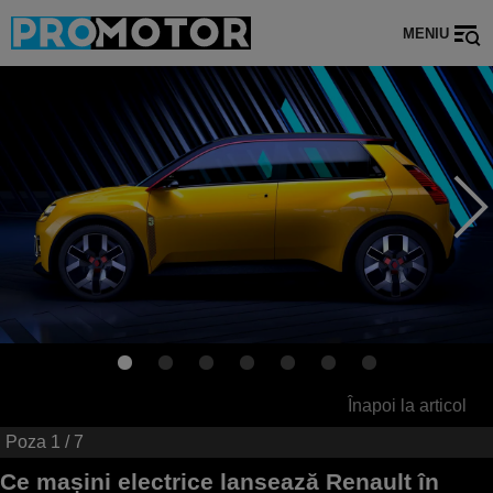
MENIU
Înapoi la articol
Poza
1
/ 7
Ce mașini electrice lansează Renault în