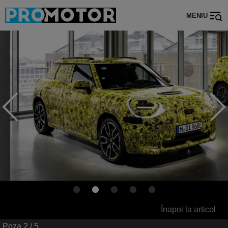
MENIU
Înapoi la articol
Poza
2
/ 5