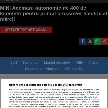
MINI Aceman: autonomie de 400 de
kilometri pentru primul crossover electric al
mărcii
CITEȘTE TOT ARTICOLUL
Știri
Test drive
Mașini electrice
Utile
Video
Podcast cu Prioritate
Cât costă?
Termeni si conditii
Politica de confidentialitate
Nouă ne pasă ca datele tale personale să rămână confidențiale
Politica de cookies
Echipa editorială
Contact
Noi și partenerii noștri
1019
stocăm și/sau accesăm informații pe dispozitivul dvs., precum identificatorii cookie
Modifică Setările
unici pentru prelucrarea datelor cu caracter personal. Puteți accepta sau gestiona preferințele dvs. făcând clic mai
jos, respectiv vă puteți opune utilizării unui interes legitim în orice moment pe pagina cu politica de
confidențialitate. Aceste alegeri vor fi raportate partenerilor noștri și nu vă vor afecta navigarea.
Mai multe detalii
Noi si partenerii nostri (retelele de socializare si agentiile de publicitate partenere, precum si furnizorii nostri de
servicii de date analitice) prelucram date pentru a permite website-ului sa functioneze, pentru a personaliza
continutul si anunturile publicitare afisate in functie de interesele si/sau profilul dvs., pentru a va oferi
functionalitati aferente retelelor de socializare si pentru a analiza traficul pe website. Beneficiati de drepturile