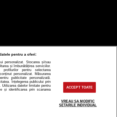
datele pentru a oferi:
ului personalizat. Stocarea și/sau
tarea și îmbunătățirea serviciilor.
 profilurilor pentru selectarea
e conținut personalizat. Măsurarea
pentru publicitate personalizată.
itatea. Înțelegerea publicului prin
. Utilizarea datelor limitate pentru
itate
Cât costă?
ACCEPT TOATE
e și identificarea prin scanarea
Contact
Modifică Setările
VREAU SA MODIFIC
SETARILE INDIVIDUAL