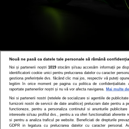
Nouă ne pasă ca datele tale personale să rămână confidenția
Noi și partenerii noștri
1019
stocăm și/sau accesăm informații pe disp
identificatorii cookie unici pentru prelucrarea datelor cu caracter person
gestiona preferințele dvs. făcând clic mai jos, respectiv vă puteți opune 
legitim în orice moment pe pagina cu politica de confidențialitate. 
raportate partenerilor noștri și nu vă vor afecta navigarea.
Mai multe det
Știri
Test drive
Noi si partenerii nostri (retelele de socializare si agentiile de publicita
furnizorii nostri de servicii de date analitice) prelucram date pentru a p
Termeni si conditii
Politica de 
functioneze, pentru a personaliza continutul si anunturile publicitare
interesele si/sau profilul dvs., pentru a va oferi functionalitati aferente r
si pentru a analiza traficul pe website. Beneficiati de drepturile preva
GDPR in legatura cu prelucrarea datelor cu caracter personal. Ac