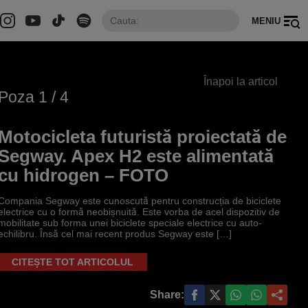
MENIU
Înapoi la articol
Poza
1
/ 4
Motocicleta futuristă proiectată de
Segway. Apex H2 este alimentată
cu hidrogen – FOTO
Compania Segway este cunoscută pentru construcția de biciclete
electrice cu o formă neobișnuită. Este vorba de acel dispozitiv de
mobilitate sub forma unei biciclete speciale electrice cu auto-
echilibru. Însă cel mai recent produs Segway este […]
CITEȘTE TOT ARTICOLUL
Share: