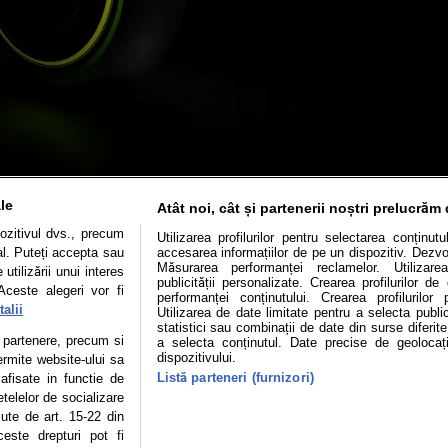
le
Atât noi, cât și partenerii noștri prelucrăm 
ozitivul dvs., precum
Utilizarea profilurilor pentru selectarea conținut
al. Puteți accepta sau
accesarea informațiilor de pe un dispozitiv. Dezvol
Măsurarea performanței reclamelor. Utilizarea
utilizării unui interes
publicității personalizate. Crearea profilurilor d
Aceste alegeri vor fi
performanței conținutului. Crearea profilurilor 
alii
Utilizarea de date limitate pentru a selecta public
statistici sau combinații de date din surse diferite
Mașini electrice
Utile
Video
Podcast cu Prior
te partenere, precum si
a selecta conținutul. Date precise de geolocați
dispozitivului.
ermite website-ului sa
confidentialitate
Politica de cookies
Echipa editorială
Listă parteneri (furnizori)
 afisate in functie de
etelelor de socializare
zute de art. 15-22 din
este drepturi pot fi