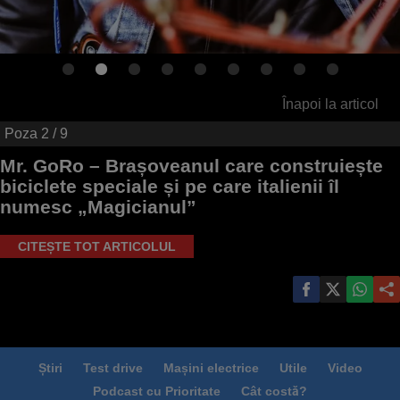
Înapoi la articol
Poza
2
/ 9
Mr. GoRo – Brașoveanul care construiește
biciclete speciale și pe care italienii îl
numesc „Magicianul”
CITEȘTE TOT ARTICOLUL
Știri
Test drive
Mașini electrice
Utile
Video
Podcast cu Prioritate
Cât costă?