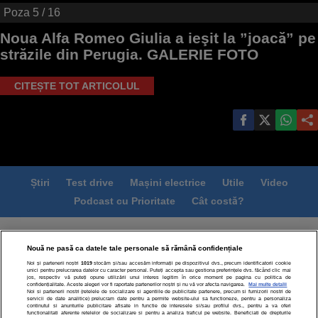
Poza
5
/ 16
Noua Alfa Romeo Giulia a ieşit la ”joacă” pe
străzile din Perugia. GALERIE FOTO
CITEȘTE TOT ARTICOLUL
Știri
Test drive
Mașini electrice
Utile
Video
Podcast cu Prioritate
Cât costă?
Termeni si conditii
Politica de confidentialitate
Nouă ne pasă ca datele tale personale să rămână confidențiale
Politica de cookies
Echipa editorială
Contact
Noi și partenerii noștri
1019
stocăm și/sau accesăm informații pe dispozitivul dvs., precum identificatorii cookie
Modifică Setările
unici pentru prelucrarea datelor cu caracter personal. Puteți accepta sau gestiona preferințele dvs. făcând clic mai
jos, respectiv vă puteți opune utilizării unui interes legitim în orice moment pe pagina cu politica de
confidențialitate. Aceste alegeri vor fi raportate partenerilor noștri și nu vă vor afecta navigarea.
Mai multe detalii
Noi si partenerii nostri (retelele de socializare si agentiile de publicitate partenere, precum si furnizorii nostri de
servicii de date analitice) prelucram date pentru a permite website-ului sa functioneze, pentru a personaliza
continutul si anunturile publicitare afisate in functie de interesele si/sau profilul dvs., pentru a va oferi
functionalitati aferente retelelor de socializare si pentru a analiza traficul pe website. Beneficiati de drepturile