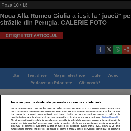
Poza
10
/ 16
Noua Alfa Romeo Giulia a ieşit la ”joacă” pe
străzile din Perugia. GALERIE FOTO
CITEȘTE TOT ARTICOLUL
Știri
Test drive
Mașini electrice
Utile
Video
Podcast cu Prioritate
Cât costă?
Termeni si conditii
Politica de confidentialitate
Nouă ne pasă ca datele tale personale să rămână confidențiale
Politica de cookies
Echipa editorială
Contact
Noi și partenerii noștri
1019
stocăm și/sau accesăm informații pe dispozitivul dvs., precum identificatorii cookie
Modifică Setările
unici pentru prelucrarea datelor cu caracter personal. Puteți accepta sau gestiona preferințele dvs. făcând clic mai
jos, respectiv vă puteți opune utilizării unui interes legitim în orice moment pe pagina cu politica de
confidențialitate. Aceste alegeri vor fi raportate partenerilor noștri și nu vă vor afecta navigarea.
Mai multe detalii
Noi si partenerii nostri (retelele de socializare si agentiile de publicitate partenere, precum si furnizorii nostri de
servicii de date analitice) prelucram date pentru a permite website-ului sa functioneze, pentru a personaliza
continutul si anunturile publicitare afisate in functie de interesele si/sau profilul dvs., pentru a va oferi
functionalitati aferente retelelor de socializare si pentru a analiza traficul pe website. Beneficiati de drepturile