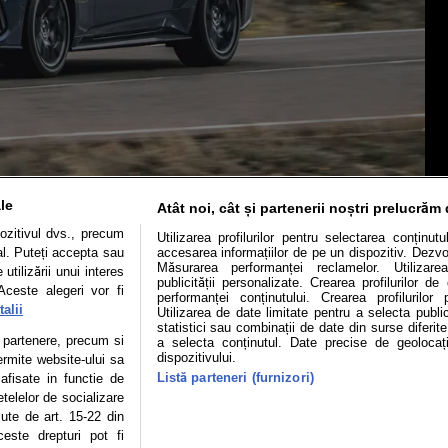
le
Atât noi, cât și partenerii noștri prelucrăm 
ozitivul dvs., precum
Utilizarea profilurilor pentru selectarea conținut
al. Puteți accepta sau
accesarea informațiilor de pe un dispozitiv. Dezvol
Măsurarea performanței reclamelor. Utilizarea
utilizării unui interes
publicității personalizate. Crearea profilurilor d
Aceste alegeri vor fi
performanței conținutului. Crearea profilurilor 
Mașini electrice
Utile
Video
Podcast cu Prior
alii
Utilizarea de date limitate pentru a selecta public
statistici sau combinații de date din surse diferite
te partenere, precum si
a selecta conținutul. Date precise de geolocați
confidentialitate
Politica de cookies
Echipa editorială
dispozitivului.
ermite website-ului sa
Listă parteneri (furnizori)
 afisate in functie de
etelelor de socializare
zute de art. 15-22 din
se poate face în limita a 250 de semne. Nicio instituţie sau persoană (sit
este drepturi pot fi