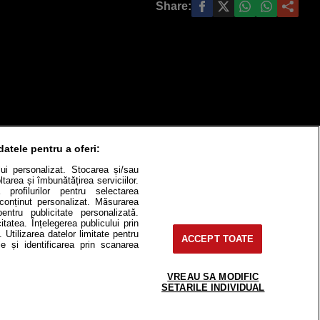
Share:
datele pentru a oferi:
ului personalizat. Stocarea și/sau
tarea și îmbunătățirea serviciilor.
 profilurilor pentru selectarea
e conținut personalizat. Măsurarea
pentru publicitate personalizată.
itate
Cât costă?
itatea. Înțelegerea publicului prin
. Utilizarea datelor limitate pentru
ACCEPT TOATE
e și identificarea prin scanarea
Contact
Modifică Setările
VREAU SA MODIFIC
SETARILE INDIVIDUAL
e-uri, instituţii mass-media, firme de