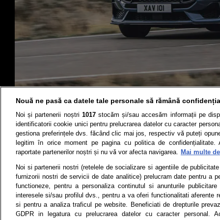
Nouă ne pasă ca datele tale personale să rămână confidenția
Noi și partenerii noștri
1017
stocăm și/sau accesăm informații pe disp
identificatorii cookie unici pentru prelucrarea datelor cu caracter person
gestiona preferințele dvs. făcând clic mai jos, respectiv vă puteți opune 
legitim în orice moment pe pagina cu politica de confidențialitate. 
Știri
Test drive
raportate partenerilor noștri și nu vă vor afecta navigarea.
Mai multe det
Noi si partenerii nostri (retelele de socializare si agentiile de publicita
Termeni si conditii
Politica de 
furnizorii nostri de servicii de date analitice) prelucram date pentru a p
functioneze, pentru a personaliza continutul si anunturile publicitare
interesele si/sau profilul dvs., pentru a va oferi functionalitati aferente r
si pentru a analiza traficul pe website. Beneficiati de drepturile preva
Toate drepturile rezervate | Citarea 
GDPR in legatura cu prelucrarea datelor cu caracter personal. Ac