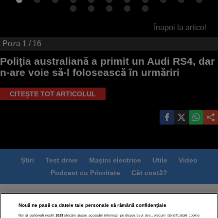
Înapoi la articol
Poza
1
/ 16
Poliţia australiană a primit un Audi RS4, dar
n-are voie să-l folosească în urmăriri
CITEȘTE TOT ARTICOLUL
Știri
Test drive
Mașini electrice
Utile
Video
Podcast cu Prioritate
Cât costă?
Termeni si conditii
Politica de confidentialitate
Nouă ne pasă ca datele tale personale să rămână confidențiale
Politica de cookies
Echipa editorială
Contact
Noi și partenerii noștri
1019
stocăm și/sau accesăm informații pe dispozitivul dvs., precum identificatorii cookie