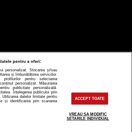
datele pentru a oferi:
ului personalizat. Stocarea și/sau
tarea și îmbunătățirea serviciilor.
 profilurilor pentru selectarea
e conținut personalizat. Măsurarea
itate
Cât costă?
pentru publicitate personalizată.
itatea. Înțelegerea publicului prin
. Utilizarea datelor limitate pentru
Contact
Modifică Setările
ACCEPT TOATE
e și identificarea prin scanarea
VREAU SA MODIFIC
SETARILE INDIVIDUAL
e-uri, instituţii mass-media, firme de
or fără acordul nostru.