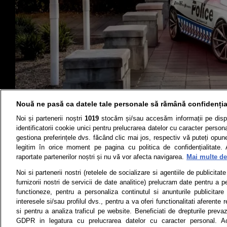
Nouă ne pasă ca datele tale personale să rămână confidenția
Noi și partenerii noștri
1019
stocăm și/sau accesăm informații pe disp
identificatorii cookie unici pentru prelucrarea datelor cu caracter person
gestiona preferințele dvs. făcând clic mai jos, respectiv vă puteți opune 
Știri
Test drive
legitim în orice moment pe pagina cu politica de confidențialitate. 
raportate partenerilor noștri și nu vă vor afecta navigarea.
Mai multe det
Termeni si conditii
Politica de 
Noi si partenerii nostri (retelele de socializare si agentiile de publicita
furnizorii nostri de servicii de date analitice) prelucram date pentru a p
functioneze, pentru a personaliza continutul si anunturile publicitare
interesele si/sau profilul dvs., pentru a va oferi functionalitati aferente r
Toate drepturile rezervate | Citarea 
si pentru a analiza traficul pe website. Beneficiati de drepturile preva
monitorizare) nu poate
GDPR in legatura cu prelucrarea datelor cu caracter personal. Ac