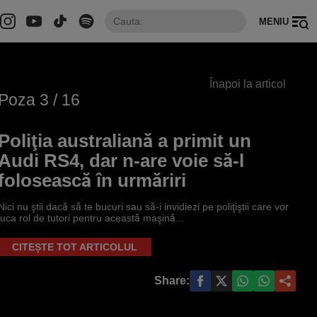
MENIU
Înapoi la articol
Poza
3
/ 16
Poliţia australiană a primit un
Audi RS4, dar n-are voie să-l
folosească în urmăriri
Nici nu ştii dacă să te bucuri sau să-i invidiezi pe poliţiştii care vor
juca rol de tutori pentru această maşină...
CITEȘTE TOT ARTICOLUL
Share: