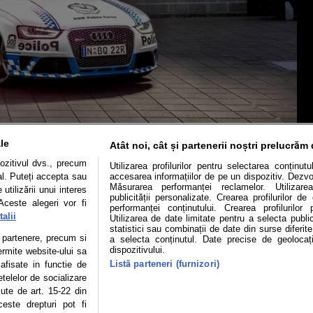
le
Atât noi, cât și partenerii noștri prelucrăm 
ozitivul dvs., precum
Utilizarea profilurilor pentru selectarea conținut
al. Puteți accepta sau
accesarea informațiilor de pe un dispozitiv. Dezvol
Măsurarea performanței reclamelor. Utilizarea
utilizării unui interes
publicității personalizate. Crearea profilurilor d
Mașini electrice
Utile
Video
Podcast cu Prior
Aceste alegeri vor fi
performanței conținutului. Crearea profilurilor 
alii
Utilizarea de date limitate pentru a selecta public
statistici sau combinații de date din surse diferite
confidentialitate
Politica de cookies
Echipa editorială
te partenere, precum si
a selecta conținutul. Date precise de geolocați
dispozitivului.
ermite website-ului sa
Listă parteneri (furnizori)
 afisate in functie de
etelelor de socializare
se poate face în limita a 250 de semne. Nicio instituţie sau persoană (sit
zute de art. 15-22 din
 reproduce integral scrierile publicistice purtătoare de Drepturi de Aut
este drepturi pot fi