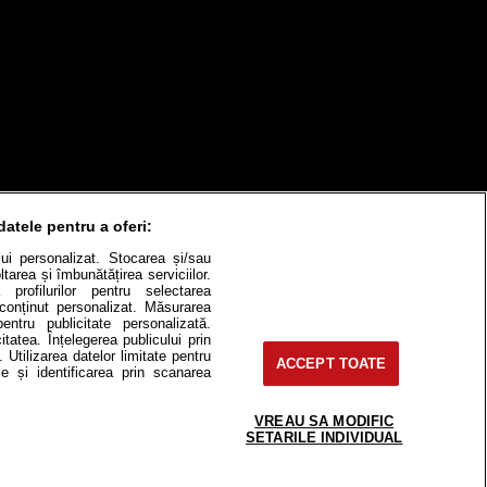
datele pentru a oferi:
ului personalizat. Stocarea și/sau
tarea și îmbunătățirea serviciilor.
 profilurilor pentru selectarea
e conținut personalizat. Măsurarea
itate
Cât costă?
pentru publicitate personalizată.
itatea. Înțelegerea publicului prin
. Utilizarea datelor limitate pentru
Contact
Modifică Setările
ACCEPT TOATE
e și identificarea prin scanarea
VREAU SA MODIFIC
SETARILE INDIVIDUAL
e-uri, instituţii mass-media, firme de
or fără acordul nostru.