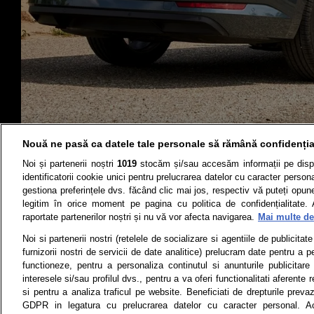
Nouă ne pasă ca datele tale personale să rămână confidenția
Noi și partenerii noștri
1019
stocăm și/sau accesăm informații pe disp
identificatorii cookie unici pentru prelucrarea datelor cu caracter person
gestiona preferințele dvs. făcând clic mai jos, respectiv vă puteți opune 
legitim în orice moment pe pagina cu politica de confidențialitate. 
Știri
Test drive
raportate partenerilor noștri și nu vă vor afecta navigarea.
Mai multe det
Termeni si conditii
Politica de 
Noi si partenerii nostri (retelele de socializare si agentiile de publicita
furnizorii nostri de servicii de date analitice) prelucram date pentru a p
functioneze, pentru a personaliza continutul si anunturile publicitare
interesele si/sau profilul dvs., pentru a va oferi functionalitati aferente r
Toate drepturile rezervate | Citarea 
si pentru a analiza traficul pe website. Beneficiati de drepturile preva
monitorizare) nu poate
GDPR in legatura cu prelucrarea datelor cu caracter personal. Ac