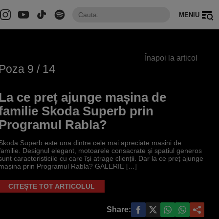
MENIU
Înapoi la articol
Poza
9
/ 14
La ce preț ajunge mașina de
familie Skoda Superb prin
Programul Rabla?
Skoda Superb este una dintre cele mai apreciate mașini de
familie. Designul elegant, motoarele consacrate și spațiul generos
sunt caracteristicile cu care își atrage clienții. Dar la ce preț ajunge
mașina prin Programul Rabla? GALERIE […]
CITEȘTE TOT ARTICOLUL
Share: