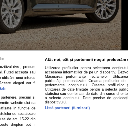
le
Atât noi, cât și partenerii noștri prelucrăm 
ozitivul dvs., precum
Utilizarea profilurilor pentru selectarea conținut
al. Puteți accepta sau
accesarea informațiilor de pe un dispozitiv. Dezvol
Măsurarea performanței reclamelor. Utilizarea
utilizării unui interes
publicității personalizate. Crearea profilurilor d
Aceste alegeri vor fi
Mașini electrice
Utile
Video
Podcast cu Prior
performanței conținutului. Crearea profilurilor 
alii
Utilizarea de date limitate pentru a selecta public
statistici sau combinații de date din surse diferite
confidentialitate
Politica de cookies
Echipa editorială
te partenere, precum si
a selecta conținutul. Date precise de geolocați
dispozitivului.
ermite website-ului sa
Listă parteneri (furnizori)
 afisate in functie de
etelelor de socializare
se poate face în limita a 250 de semne. Nicio instituţie sau persoană (sit
zute de art. 15-22 din
 reproduce integral scrierile publicistice purtătoare de Drepturi de Aut
este drepturi pot fi