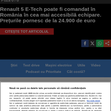
Poza
6
/ 8
Renault 5 E-Tech poate fi comandat în
România în cea mai accesibilă echipare.
Prețurile pornesc de la 24.900 de euro
CITEȘTE TOT ARTICOLUL
Știri
Test drive
Mașini electrice
Utile
Video
Podcast cu Prioritate
Cât costă?
Termeni si conditii
Politica de confidentialitate
Nouă ne pasă ca datele tale personale să rămână confidențiale
Politica de cookies
Echipa editorială
Contact
Noi și partenerii noștri
1019
stocăm și/sau accesăm informații pe dispozitivul dvs., precum identificatorii cookie
Modifică Setările
unici pentru prelucrarea datelor cu caracter personal. Puteți accepta sau gestiona preferințele dvs. făcând clic mai
jos, respectiv vă puteți opune utilizării unui interes legitim în orice moment pe pagina cu politica de
confidențialitate. Aceste alegeri vor fi raportate partenerilor noștri și nu vă vor afecta navigarea.
Mai multe detalii
Noi si partenerii nostri (retelele de socializare si agentiile de publicitate partenere, precum si furnizorii nostri de
servicii de date analitice) prelucram date pentru a permite website-ului sa functioneze, pentru a personaliza
continutul si anunturile publicitare afisate in functie de interesele si/sau profilul dvs., pentru a va oferi
functionalitati aferente retelelor de socializare si pentru a analiza traficul pe website. Beneficiati de drepturile