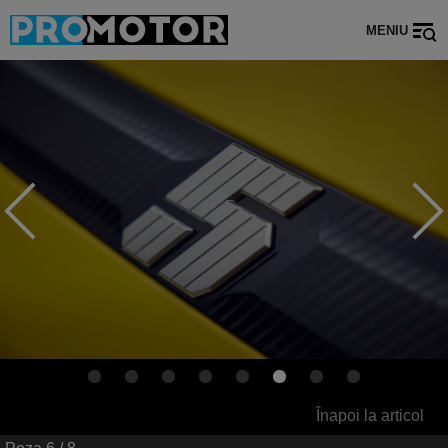
MENIU
Înapoi la articol