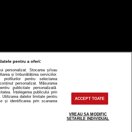
datele pentru a oferi:
ului personalizat. Stocarea și/sau
tarea și îmbunătățirea serviciilor.
 profilurilor pentru selectarea
e conținut personalizat. Măsurarea
pentru publicitate personalizată.
itate
Cât costă?
itatea. Înțelegerea publicului prin
. Utilizarea datelor limitate pentru
ACCEPT TOATE
e și identificarea prin scanarea
Contact
Modifică Setările
VREAU SA MODIFIC
SETARILE INDIVIDUAL
e-uri, instituţii mass-media, firme de