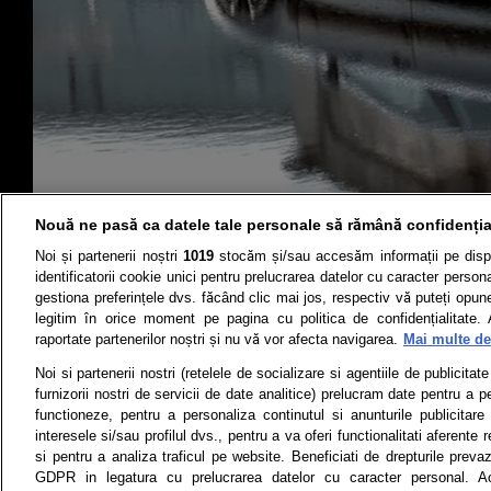
Nouă ne pasă ca datele tale personale să rămână confidenția
Noi și partenerii noștri
1019
stocăm și/sau accesăm informații pe disp
identificatorii cookie unici pentru prelucrarea datelor cu caracter person
gestiona preferințele dvs. făcând clic mai jos, respectiv vă puteți opune 
legitim în orice moment pe pagina cu politica de confidențialitate. 
Știri
Test drive
raportate partenerilor noștri și nu vă vor afecta navigarea.
Mai multe det
Noi si partenerii nostri (retelele de socializare si agentiile de publicita
Termeni si conditii
Politica de 
furnizorii nostri de servicii de date analitice) prelucram date pentru a p
functioneze, pentru a personaliza continutul si anunturile publicitare
interesele si/sau profilul dvs., pentru a va oferi functionalitati aferente r
si pentru a analiza traficul pe website. Beneficiati de drepturile preva
Toate drepturile rezervate | Citarea 
GDPR in legatura cu prelucrarea datelor cu caracter personal. Ac