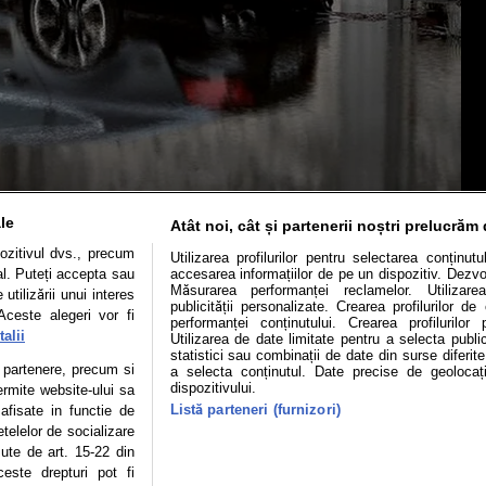
le
Atât noi, cât și partenerii noștri prelucrăm 
ozitivul dvs., precum
Utilizarea profilurilor pentru selectarea conținut
al. Puteți accepta sau
accesarea informațiilor de pe un dispozitiv. Dezvol
Măsurarea performanței reclamelor. Utilizarea
utilizării unui interes
publicității personalizate. Crearea profilurilor d
Aceste alegeri vor fi
performanței conținutului. Crearea profilurilor 
Mașini electrice
Utile
Video
Podcast cu Prior
alii
Utilizarea de date limitate pentru a selecta public
statistici sau combinații de date din surse diferite
te partenere, precum si
a selecta conținutul. Date precise de geolocați
confidentialitate
Politica de cookies
Echipa editorială
dispozitivului.
ermite website-ului sa
Listă parteneri (furnizori)
 afisate in functie de
etelelor de socializare
zute de art. 15-22 din
se poate face în limita a 250 de semne. Nicio instituţie sau persoană (sit
este drepturi pot fi