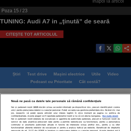
Înapoi la articol
Poza
15
/ 23
TUNING: Audi A7 in „ţinută” de seară
CITEȘTE TOT ARTICOLUL
Știri
Test drive
Mașini electrice
Utile
Video
Podcast cu Prioritate
Cât costă?
Termeni si conditii
Politica de confidentialitate
Nouă ne pasă ca datele tale personale să rămână confidențiale
Politica de cookies
Echipa editorială
Contact
Noi și partenerii noștri
1019
stocăm și/sau accesăm informații pe dispozitivul dvs., precum identificatorii cookie
Modifică Setările
unici pentru prelucrarea datelor cu caracter personal. Puteți accepta sau gestiona preferințele dvs. făcând clic mai
jos, respectiv vă puteți opune utilizării unui interes legitim în orice moment pe pagina cu politica de
confidențialitate. Aceste alegeri vor fi raportate partenerilor noștri și nu vă vor afecta navigarea.
Mai multe detalii
Noi si partenerii nostri (retelele de socializare si agentiile de publicitate partenere, precum si furnizorii nostri de
servicii de date analitice) prelucram date pentru a permite website-ului sa functioneze, pentru a personaliza
continutul si anunturile publicitare afisate in functie de interesele si/sau profilul dvs., pentru a va oferi
functionalitati aferente retelelor de socializare si pentru a analiza traficul pe website. Beneficiati de drepturile
prevazute de art. 15-22 din GDPR in legatura cu prelucrarea datelor cu caracter personal. Aceste drepturi pot fi