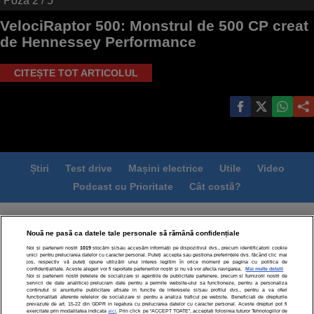
Poza
2
/ 5
VelociRaptor 500: Monstrul de 500 CP creat
de Hennessey Performance
CITEȘTE TOT ARTICOLUL
Știri
Test drive
Mașini electrice
Utile
Video
Podcast cu Prioritate
Cât costă?
Termeni si conditii
Politica de confidentialitate
Nouă ne pasă ca datele tale personale să rămână confidențiale
Politica de cookies
Echipa editorială
Contact
Noi și partenerii noștri
1019
stocăm și/sau accesăm informații pe dispozitivul dvs., precum identificatorii cookie
Modifică Setările
unici pentru prelucrarea datelor cu caracter personal. Puteți accepta sau gestiona preferințele dvs. făcând clic mai
jos, respectiv vă puteți opune utilizării unui interes legitim în orice moment pe pagina cu politica de
confidențialitate. Aceste alegeri vor fi raportate partenerilor noștri și nu vă vor afecta navigarea.
Mai multe detalii
Noi si partenerii nostri (retelele de socializare si agentiile de publicitate partenere, precum si furnizorii nostri de
servicii de date analitice) prelucram date pentru a permite website-ului sa functioneze, pentru a personaliza
continutul si anunturile publicitare afisate in functie de interesele si/sau profilul dvs., pentru a va oferi
functionalitati aferente retelelor de socializare si pentru a analiza traficul pe website. Beneficiati de drepturile
prevazute de art. 15-22 din GDPR in legatura cu prelucrarea datelor cu caracter personal. Aceste drepturi pot fi
exercitate prin modalitatea indicata
aici
. Prin click pe “ACCEPT TOATE”, acceptati folosirea tuturor Tehnologiilor de