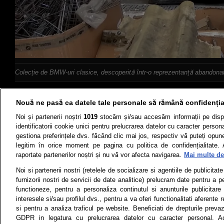
Colecție de BMW-uri clasice, descoperită într-o reprezentanță abandona
Nouă ne pasă ca datele tale personale să rămână confidenția
Noi și partenerii noștri
1019
stocăm și/sau accesăm informații pe disp
identificatorii cookie unici pentru prelucrarea datelor cu caracter person
Știri
Test drive
gestiona preferințele dvs. făcând clic mai jos, respectiv vă puteți opune 
legitim în orice moment pe pagina cu politica de confidențialitate. 
Termeni si conditii
Politica de 
raportate partenerilor noștri și nu vă vor afecta navigarea.
Mai multe det
Noi si partenerii nostri (retelele de socializare si agentiile de publicita
furnizorii nostri de servicii de date analitice) prelucram date pentru a p
functioneze, pentru a personaliza continutul si anunturile publicitare
Toate drepturile rezervate | Citarea 
interesele si/sau profilul dvs., pentru a va oferi functionalitati aferente r
monitorizare) nu poate
si pentru a analiza traficul pe website. Beneficiati de drepturile preva
© 2026 - ARC MEDIA PUBLISHING SRL,
GDPR in legatura cu prelucrarea datelor cu caracter personal. Ac