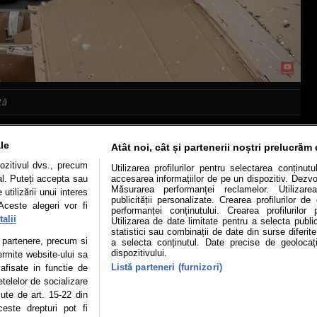
tă
le
Atât noi, cât și partenerii noștri prelucrăm 
ozitivul dvs., precum
Utilizarea profilurilor pentru selectarea conținut
al. Puteți accepta sau
accesarea informațiilor de pe un dispozitiv. Dezvol
Mașini electrice
Utile
Video
Podcast cu Prior
Măsurarea performanței reclamelor. Utilizarea
utilizării unui interes
publicității personalizate. Crearea profilurilor d
Aceste alegeri vor fi
performanței conținutului. Crearea profilurilor 
confidentialitate
Politica de cookies
Echipa editorială
alii
Utilizarea de date limitate pentru a selecta public
statistici sau combinații de date din surse diferite
te partenere, precum si
a selecta conținutul. Date precise de geolocați
dispozitivului.
ermite website-ului sa
Listă parteneri (furnizori)
 afisate in functie de
se poate face în limita a 250 de semne. Nicio instituţie sau persoană (sit
etelelor de socializare
 reproduce integral scrierile publicistice purtătoare de Drepturi de Aut
zute de art. 15-22 din
 Adresa: București, Sos Fabrica de Glucoză, nr. 21, parter, sector
este drepturi pot fi