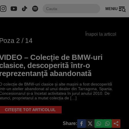
MENIU
Înapoi la articol
Poza
2
/ 14
VIDEO – Colecție de BMW-uri
clasice, descoperită într-o
reprezentanță abandonată
O colecție de BMW-uri clasice și alte mașini a fost descoperită
într-un atelier abandonat al unui dealer din Tarragona, Spania.
Concesionarul și-a încetat activitatea în jurul anului 2010. De
atunci, proprietarul a mutat colecția de […]
CITEȘTE TOT ARTICOLUL
Share: