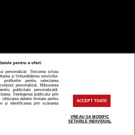
datele pentru a oferi:
ului personalizat. Stocarea și/sau
tarea și îmbunătățirea serviciilor.
itate
Cât costă?
 profilurilor pentru selectarea
e conținut personalizat. Măsurarea
pentru publicitate personalizată.
Contact
Modifică Setările
itatea. Înțelegerea publicului prin
. Utilizarea datelor limitate pentru
ACCEPT TOATE
e și identificarea prin scanarea
e-uri, instituţii mass-media, firme de
VREAU SA MODIFIC
or fără acordul nostru.
SETARILE INDIVIDUAL
 2, J2016000631407, CIF: RO35451445