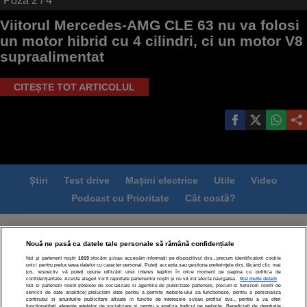
Poza
2
/ 4
Viitorul Mercedes-AMG CLE 63 nu va folosi
un motor hibrid cu 4 cilindri, ci un motor V8
supraalimentat
CITEȘTE TOT ARTICOLUL
Știri
Test drive
Mașini electrice
Utile
Video
Podcast cu Prioritate
Cât costă?
Termeni si conditii
Politica de confidentialitate
Nouă ne pasă ca datele tale personale să rămână confidențiale
Politica de cookies
Echipa editorială
Contact
Noi și partenerii noștri
1019
stocăm și/sau accesăm informații pe dispozitivul dvs., precum identificatorii cookie
Modifică Setările
unici pentru prelucrarea datelor cu caracter personal. Puteți accepta sau gestiona preferințele dvs. făcând clic mai
jos, respectiv vă puteți opune utilizării unui interes legitim în orice moment pe pagina cu politica de
confidențialitate. Aceste alegeri vor fi raportate partenerilor noștri și nu vă vor afecta navigarea.
Mai multe detalii
Noi si partenerii nostri (retelele de socializare si agentiile de publicitate partenere, precum si furnizorii nostri de
servicii de date analitice) prelucram date pentru a permite website-ului sa functioneze, pentru a personaliza
continutul si anunturile publicitare afisate in functie de interesele si/sau profilul dvs., pentru a va oferi
functionalitati aferente retelelor de socializare si pentru a analiza traficul pe website. Beneficiati de drepturile