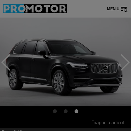
MENIU
Înapoi la articol