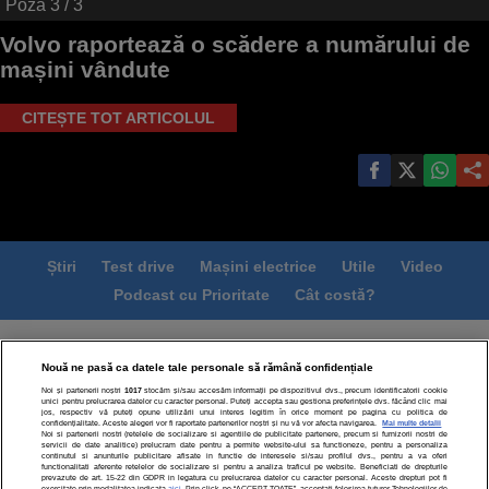
Poza
3
/ 3
Volvo raportează o scădere a numărului de
mașini vândute
CITEȘTE TOT ARTICOLUL
Știri
Test drive
Mașini electrice
Utile
Video
Podcast cu Prioritate
Cât costă?
Termeni si conditii
Politica de confidentialitate
Nouă ne pasă ca datele tale personale să rămână confidențiale
Politica de cookies
Echipa editorială
Contact
Noi și partenerii noștri
1017
stocăm și/sau accesăm informații pe dispozitivul dvs., precum identificatorii cookie
Modifică Setările
unici pentru prelucrarea datelor cu caracter personal. Puteți accepta sau gestiona preferințele dvs. făcând clic mai
jos, respectiv vă puteți opune utilizării unui interes legitim în orice moment pe pagina cu politica de
confidențialitate. Aceste alegeri vor fi raportate partenerilor noștri și nu vă vor afecta navigarea.
Mai multe detalii
Noi si partenerii nostri (retelele de socializare si agentiile de publicitate partenere, precum si furnizorii nostri de
servicii de date analitice) prelucram date pentru a permite website-ului sa functioneze, pentru a personaliza
continutul si anunturile publicitare afisate in functie de interesele si/sau profilul dvs., pentru a va oferi
functionalitati aferente retelelor de socializare si pentru a analiza traficul pe website. Beneficiati de drepturile
prevazute de art. 15-22 din GDPR in legatura cu prelucrarea datelor cu caracter personal. Aceste drepturi pot fi
exercitate prin modalitatea indicata
aici
. Prin click pe “ACCEPT TOATE”, acceptati folosirea tuturor Tehnologiilor de