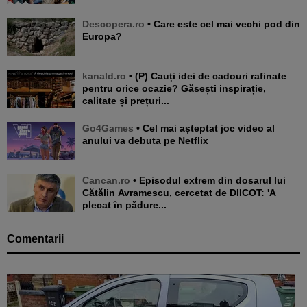
Descopera.ro
• Care este cel mai vechi pod din
Europa?
kanald.ro
• (P) Cauți idei de cadouri rafinate
pentru orice ocazie? Găsești inspirație,
calitate și prețuri...
Go4Games
• Cel mai așteptat joc video al
anului va debuta pe Netflix
Cancan.ro
• Episodul extrem din dosarul lui
Cătălin Avramescu, cercetat de DIICOT: 'A
plecat în pădure...
Comentarii