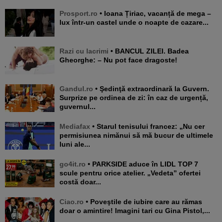
Prosport.ro
• Ioana Țiriac, vacanță de mega –
lux într-un castel unde o noapte de cazare...
Razi cu lacrimi
• BANCUL ZILEI. Badea
Gheorghe: – Nu pot face dragoste!
Gandul.ro
• Şedinţă extraordinară la Guvern.
Surprize pe ordinea de zi: în caz de urgență,
guvernul...
Mediafax
• Starul tenisului francez: „Nu cer
permisiunea nimănui să mă bucur de ultimele
luni ale...
go4it.ro
• PARKSIDE aduce în LIDL TOP 7
scule pentru orice atelier. „Vedeta” ofertei
costă doar...
Ciao.ro
• Poveştile de iubire care au rămas
doar o amintire! Imagini tari cu Gina Pistol,...