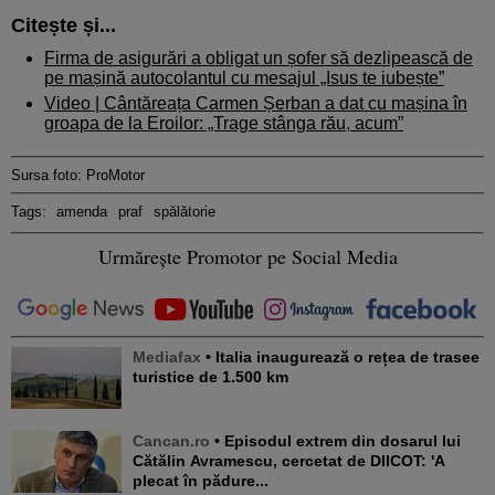
Citește și...
Firma de asigurări a obligat un șofer să dezlipească de
pe mașină autocolantul cu mesajul „Isus te iubește”
Video | Cântăreața Carmen Șerban a dat cu mașina în
groapa de la Eroilor: „Trage stânga rău, acum”
Sursa foto: ProMotor
Tags:
amenda
praf
spălătorie
Urmărește Promotor pe Social Media
Mediafax
• Italia inaugurează o rețea de trasee
turistice de 1.500 km
Cancan.ro
• Episodul extrem din dosarul lui
Cătălin Avramescu, cercetat de DIICOT: 'A
plecat în pădure...