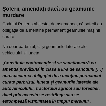
Șoferii, amendați dacă au geamurile
murdare
Codului Rutier stabilește, de asemenea, că șoferii au
obligația de a menține permanent geamurile mașinii
curate.
Nu doar parbrizul, ci și geamurile laterale ale
vehiculului și luneta.
„
Constituie contravenție și se sancționează cu
amendă prevăzută în clasa a III-a de sancțiuni […]
nerespectarea obligației de a menține permanent
curate parbrizul, luneta și geamurile laterale ale
autovehiculului, tractorului agricol sau forestier,
dacă prin aceasta se restrânge sau se
estompează vizibilitatea în timpul mersului
”,