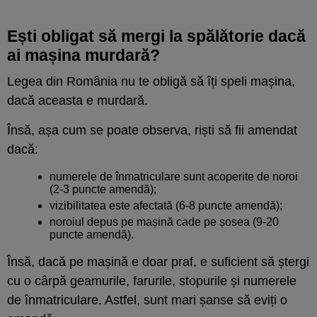
Ești obligat să mergi la spălătorie dacă
ai mașina murdară?
Legea din România nu te obligă să îți speli mașina,
dacă aceasta e murdară.
Însă, așa cum se poate observa, riști să fii amendat
dacă:
numerele de înmatriculare sunt acoperite de noroi
(2-3 puncte amendă);
vizibilitatea este afectată (6-8 puncte amendă);
noroiul depus pe mașină cade pe șosea (9-20
puncte amendă).
Însă, dacă pe mașină e doar praf, e suficient să ștergi
cu o cârpă geamurile, farurile, stopurile și numerele
de înmatriculare. Astfel, sunt mari șanse să eviți o