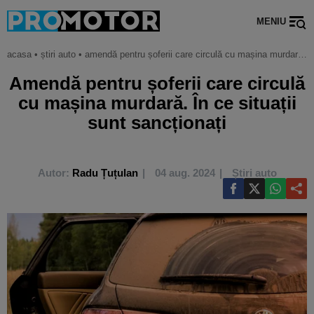
MENIU
acasa
•
știri auto
•
amendă pentru șoferii care circulă cu mașina murdară. în ce situații sunt sancționați
Amendă pentru șoferii care circulă
cu mașina murdară. În ce situații
sunt sancționați
Autor:
Radu Țuțulan
04 aug. 2024
Știri auto