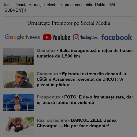
Tags:
finanţare
maşini electrice
programul rabla
Rabla 2024
SUBVENŢII
Urmărește Promotor pe Social Media
Mediafax
• Italia inaugurează o rețea de trasee
turistice de 1.500 km
Cancan.ro
• Episodul extrem din dosarul lui
Cătălin Avramescu, cercetat de DIICOT: 'A
plecat în pădure...
Prosport.ro
• FOTO. E de-o frumusețe rară, dar
își acuză iubitul de violență
Razi cu lacrimi
• BANCUL ZILEI. Badea
Gheorghe: – Nu pot face dragoste!