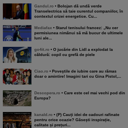
Gandul.ro
• Bolojan dă undă verde
Transelectrica să taie curentul companiilor, în
contextul crizei energetice. Cu...
Mediafax
• Starul tenisului francez: „Nu cer
permisiunea nimănui să mă bucur de ultimele
luni ale...
go4it.ro
• O jucărie din Lidl a explodat la
căldură: copil cu grefă de piele
Ciao.ro
• Poveştile de iubire care au rămas
doar o amintire! Imagini tari cu Gina Pistol,...
Descopera.ro
• Care este cel mai vechi pod din
Europa?
kanald.ro
• (P) Cauți idei de cadouri rafinate
pentru orice ocazie? Găsești inspirație,
calitate și prețuri...