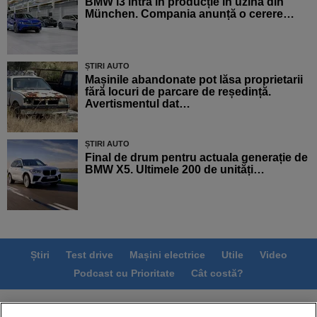
BMW i3 intră în producție în uzina din
München. Compania anunță o cerere…
ȘTIRI AUTO
Mașinile abandonate pot lăsa proprietarii
fără locuri de parcare de reședință.
Avertismentul dat…
ȘTIRI AUTO
Final de drum pentru actuala generație de
BMW X5. Ultimele 200 de unități…
Știri
Test drive
Mașini electrice
Utile
Video
Podcast cu Prioritate
Cât costă?
Termeni si conditii
Politica de confidentialitate