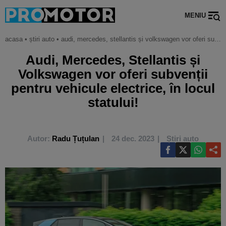
MENIU
acasa
•
știri auto
•
audi, mercedes, stellantis și volkswagen vor oferi subvenții pentru vehicule electrice, în locul statului!
Audi, Mercedes, Stellantis și
Volkswagen vor oferi subvenții
pentru vehicule electrice, în locul
statului!
Autor:
Radu Țuțulan
24 dec. 2023
Știri auto