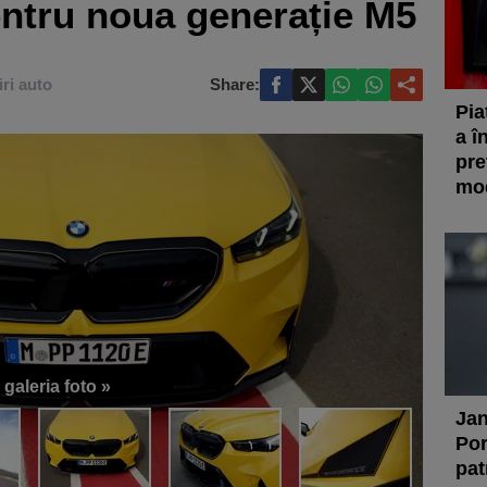
ntru noua generație M5
iri auto
Share:
Pia
a î
pre
mod
 galeria foto »
Jan
Por
pat