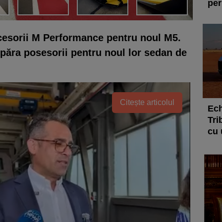
per
sorii M Performance pentru noul M5.
ăra posesorii pentru noul lor sedan de
Citește articolul
Ech
Tri
cu 