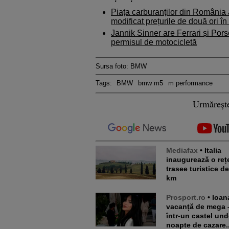
Piața carburanților din România a
modificat prețurile de două ori în
Jannik Sinner are Ferrari și Pors
permisul de motocicletă
Sursa foto: BMW
Tags:
BMW
bmw m5
m performance
Urmăreșt
Mediafax
• Italia
inaugurează o reț
trasee turistice d
km
Prosport.ro
• Ioana Țiriac,
vacanță de mega 
într-un castel und
noapte de cazare..