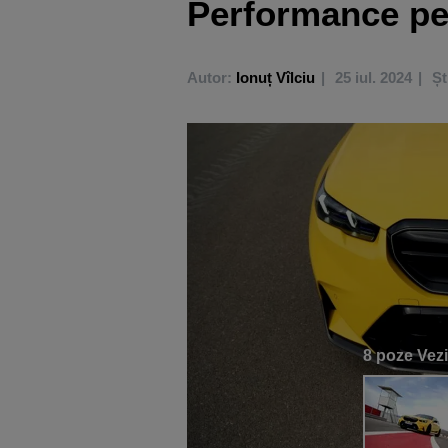
Performance pe
Autor:
Ionuț Vîlciu
25 iul. 2024
Șt
8 poze
Vezi