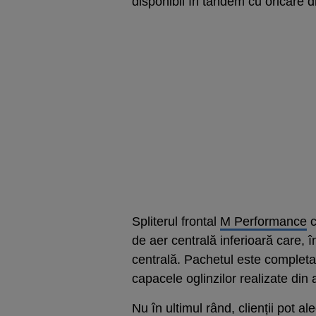
disponibil în tandem cu oricare d
Spliterul frontal
M Performance
c
de aer centrală inferioară care, î
centrală. Pachetul este completat
capacele oglinzilor realizate din
Nu în ultimul rând, clienții pot al