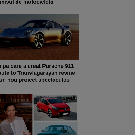
misul de motocicletă
ipa care a creat Porsche 911
bute to Transfăgărășan revine
un nou proiect spectaculos