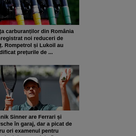
ța carburanților din România
nregistrat noi reduceri de
ț. Rompetrol și Lukoil au
ificat prețurile de ...
nik Sinner are Ferrari și
sche în garaj, dar a picat de
ru ori examenul pentru