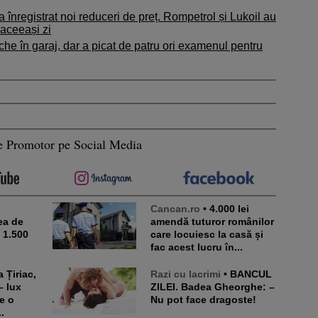
 înregistrat noi reduceri de preț. Rompetrol și Lukoil au
 aceeași zi
che în garaj, dar a picat de patru ori examenul pentru
e Promotor pe Social Media
Cancan.ro
• 4.000 lei
ea de
amendă tuturor românilor
e 1.500
care locuiesc la casă și
fac acest lucru în...
Razi cu lacrimi
• BANCUL
– lux
ZILEI. Badea Gheorghe: –
e o
Nu pot face dragoste!
.