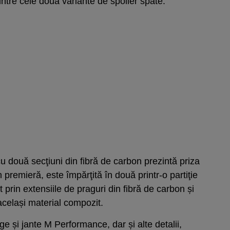
intre cele două variante de spoiler spate.
u două secţiuni din fibră de carbon prezintă priza
n premieră, este împărţită în două printr-o partiţie
 prin extensiile de praguri din fibră de carbon și
 același material compozit.
ege și jante M Performance, dar și alte detalii,