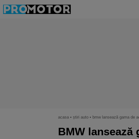
acasa
•
știri auto
•
bmw lansează gama de ac
BMW lansează g