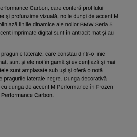
erformance Carbon, care conferă profilului
me şi profunzime vizuală, noile dungi de accent M
iniază liniile dinamice ale noilor BMW Seria 5
ent imprimate digital sunt în antracit mat şi au
agurile laterale, care constau dintr-o linie
mat, sunt şi ele noi în gamă şi evidenţiază şi mai
ntele sunt amplasate sub uşi şi oferă o notă
pe pragurile laterale negre. Dunga decorativă
t cu dunga de accent M Performance în Frozen
 M Performance Carbon.