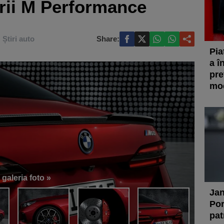
rii M Performance
Știri auto
Share:
Pia
a î
pre
mod
 galeria foto »
Jan
Por
pat