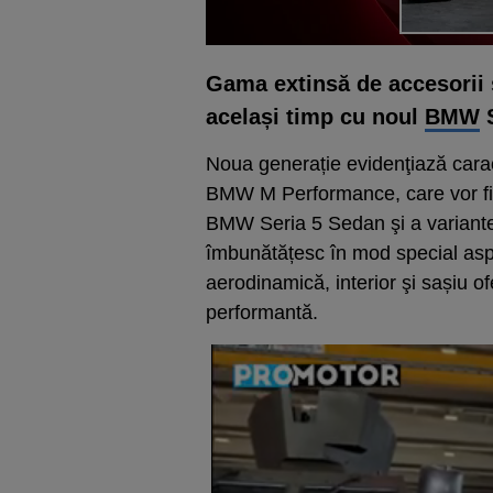
Gama extinsă de accesorii s
același timp cu noul
BMW
S
Noua generație evidenţiază caract
BMW M Performance, care vor fi d
BMW Seria 5 Sedan şi a variante
îmbunătățesc în mod special asp
aerodinamică, interior şi sașiu o
performantă.