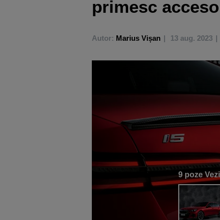
primesc acceso
Autor:
Marius Vișan
13 aug. 2023
9 poze
Vezi