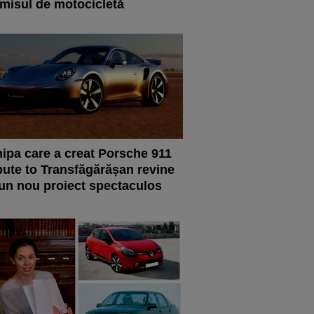
misul de motocicletă
ipa care a creat Porsche 911
bute to Transfăgărășan revine
un nou proiect spectaculos