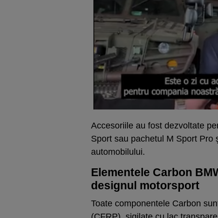
Accesoriile au fost dezvoltate p
Sport sau pachetul M Sport Pro ş
automobilului.
Elementele Carbon BMW
designul motorsport
Toate componentele Carbon sunt r
(CFRP), sigilate cu lac transparen