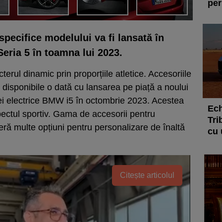
per
pecifice modelului va fi lansată în
eria 5 în toamna lui 2023.
erul dinamic prin proporțiile atletice. Accesoriile
isponibile o dată cu lansarea pe piață a noului
i electrice BMW i5 în octombrie 2023. Acestea
Ech
ectul sportiv. Gama de accesorii pentru
Tri
feră multe opțiuni pentru personalizare de înaltă
cu 
Citește articolul