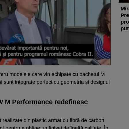
Mir
Pre
pro
put
entru modelele care vin echipate cu pachetul M
i sunt integrate perfect cu geometria şi designul
 M Performance redefinesc
ealizate din plastic armat cu fibră de carbon
t pentru a obţine un finisaj de înaltă calitate. În