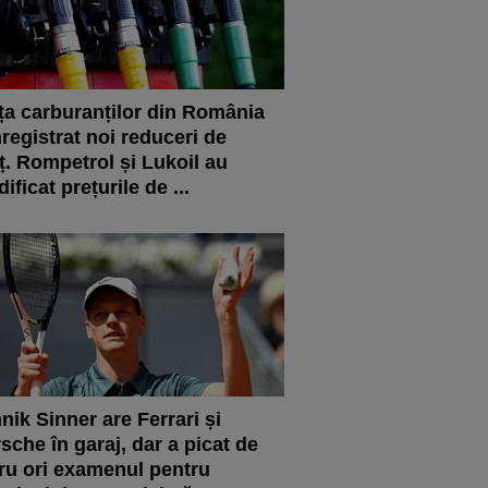
ța carburanților din România
nregistrat noi reduceri de
ț. Rompetrol și Lukoil au
ificat prețurile de ...
nik Sinner are Ferrari și
sche în garaj, dar a picat de
ru ori examenul pentru