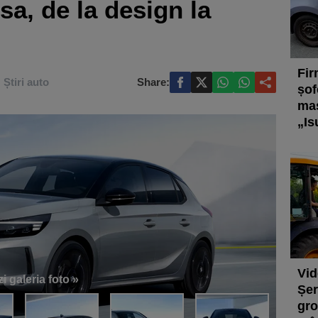
sa, de la design la
Fir
Știri auto
Share:
șof
maș
„Is
Vid
i galeria foto »
Șer
gro