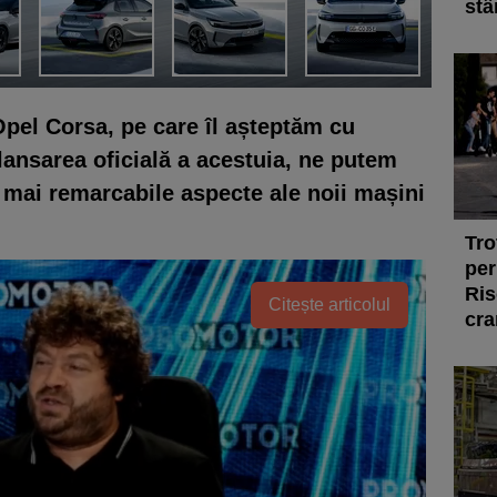
stâ
Opel Corsa, pe care îl așteptăm cu
lansarea oficială a acestuia, ne putem
le mai remarcabile aspecte ale noii mașini
Tro
per
Ris
Citește articolul
cra