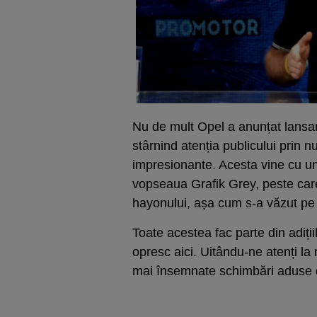
Nu de mult Opel a anunțat lansa
stârnind atenția publicului prin n
impresionante. Acesta vine cu un
vopseaua Grafik Grey, peste car
hayonului, așa cum s-a văzut pe e
Toate acestea fac parte din adiți
opresc aici. Uitându-ne atenți l
mai însemnate schimbări aduse d