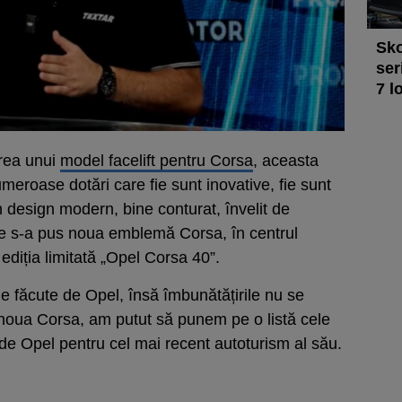
Sko
ser
7 l
rea unui
model facelift pentru Corsa
, aceasta
umeroase dotări care fie sunt inovative, fie sunt
 design modern, bine conturat, învelit de
e s-a pus noua emblemă Corsa, în centrul
diția limitată „Opel Corsa 40”.
ile făcute de Opel, însă îmbunătățirile nu se
a noua Corsa, am putut să punem pe o listă cele
e Opel pentru cel mai recent autoturism al său.