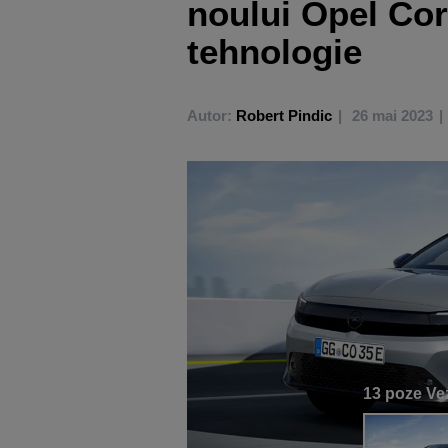
noului Opel Cor
tehnologie
Autor:
Robert Pindic
26 mai 2023
13 poze
Vez