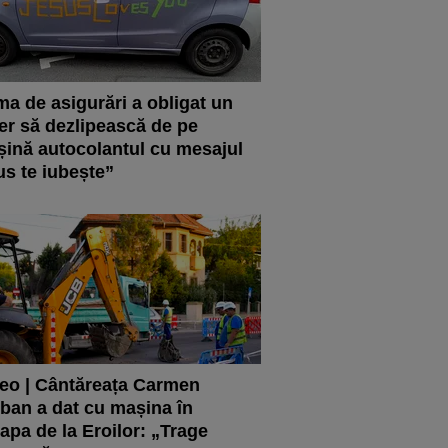
ma de asigurări a obligat un
er să dezlipească de pe
ină autocolantul cu mesajul
us te iubește”
eo | Cântăreața Carmen
ban a dat cu mașina în
apa de la Eroilor: „Trage