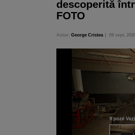
descoperită înt
FOTO
Autor:
George Cristea
09 sept. 202
9 poze
Vezi