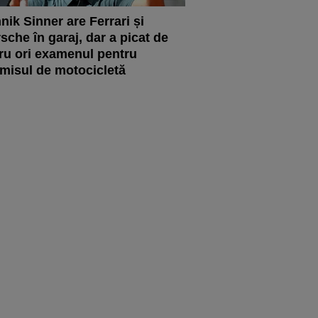
nik Sinner are Ferrari și
sche în garaj, dar a picat de
ru ori examenul pentru
misul de motocicletă