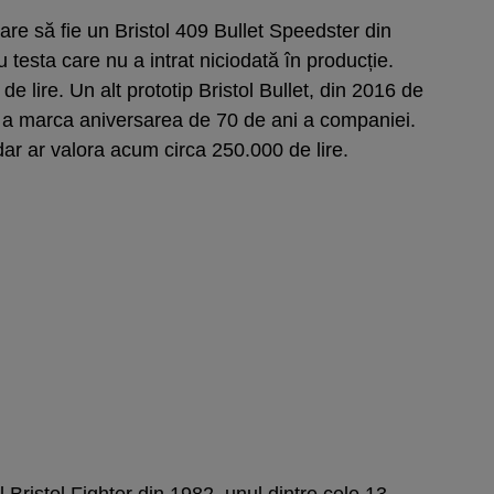
re să fie un Bristol 409 Bullet Speedster din
 testa care nu a intrat niciodată în producție.
e lire. Un alt prototip Bristol Bullet, din 2016 de
u a marca aniversarea de 70 de ani a companiei.
dar ar valora acum circa 250.000 de lire.
 Bristol Fighter din 1982, unul dintre cele 13