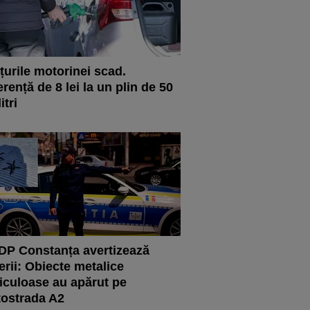
țurile motorinei scad.
erență de 8 lei la un plin de 50
itri
P Constanța avertizează
erii: Obiecte metalice
iculoase au apărut pe
ostrada A2