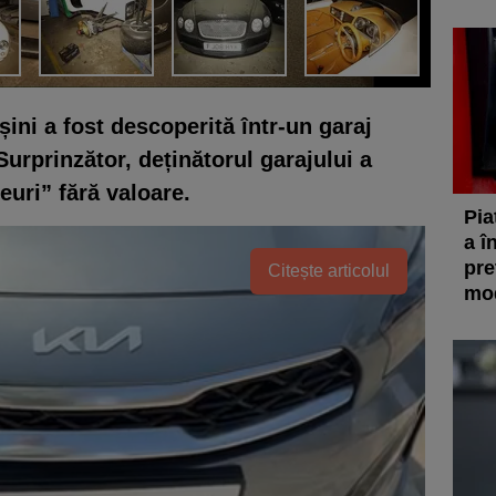
ini a fost descoperită într-un garaj
urprinzător, deținătorul garajului a
euri” fără valoare.
Pia
a î
pre
Citește articolul
mod