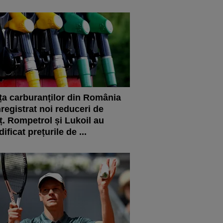
ța carburanților din România
nregistrat noi reduceri de
ț. Rompetrol și Lukoil au
ificat prețurile de ...