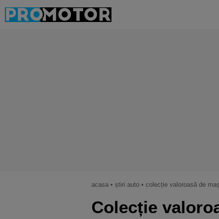
acasa
•
știri auto
•
colecție valoroasă de mași
Colecție valoro