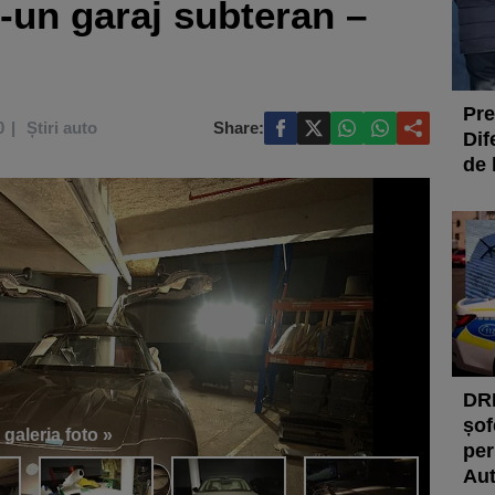
r-un garaj subteran –
Pre
0
Știri auto
Share:
Dif
de l
DRD
șof
 galeria foto »
per
Aut