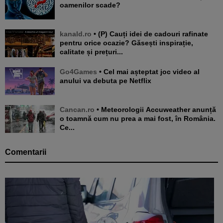
oamenilor scade?
kanald.ro
• (P) Cauți idei de cadouri rafinate
pentru orice ocazie? Găsești inspirație,
calitate și prețuri...
Go4Games
• Cel mai așteptat joc video al
anului va debuta pe Netflix
Cancan.ro
• Meteorologii Accuweather anunță
o toamnă cum nu prea a mai fost, în România.
Ce...
Comentarii