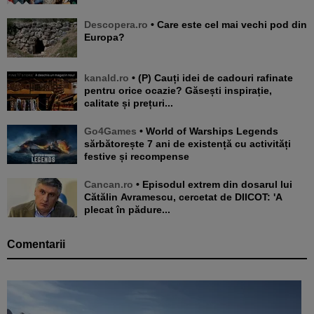
Descopera.ro
• Care este cel mai vechi pod din
Europa?
kanald.ro
• (P) Cauți idei de cadouri rafinate
pentru orice ocazie? Găsești inspirație,
calitate și prețuri...
Go4Games
• World of Warships Legends
sărbătorește 7 ani de existență cu activități
festive și recompense
Cancan.ro
• Episodul extrem din dosarul lui
Cătălin Avramescu, cercetat de DIICOT: 'A
plecat în pădure...
Comentarii