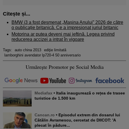
Citește și...
BMW i3 a fost desmenat „Mașina Anului” 2026 de către
o publicație britanică. Ce a impresionat juriul britanic
Motorina ar putea deveni mai ieftină. Legea privind
reducerea accizei a intrat în vigoare
Tags:
auto china 2013
ediţie limitată
lamborghini avendator lp720-4 50 anniversario
Urmărește Promotor pe Social Media
Mediafax
• Italia inaugurează o rețea de trasee
turistice de 1.500 km
Cancan.ro
• Episodul extrem din dosarul lui
Cătălin Avramescu, cercetat de DIICOT: 'A
plecat în pădure...