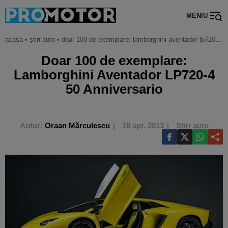
MENIU
acasa
•
știri auto
•
doar 100 de exemplare: lamborghini aventador lp720-4 50 anniversario
Doar 100 de exemplare:
Lamborghini Aventador LP720-4
50 Anniversario
Autor:
Oraan Mărculescu
18 apr. 2013
Știri auto