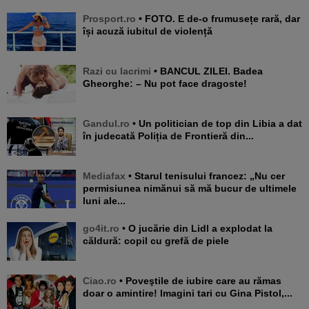
Prosport.ro
• FOTO. E de-o frumusețe rară, dar
își acuză iubitul de violență
Razi cu lacrimi
• BANCUL ZILEI. Badea
Gheorghe: – Nu pot face dragoste!
Gandul.ro
• Un politician de top din Libia a dat
în judecată Poliția de Frontieră din...
Mediafax
• Starul tenisului francez: „Nu cer
permisiunea nimănui să mă bucur de ultimele
luni ale...
go4it.ro
• O jucărie din Lidl a explodat la
căldură: copil cu grefă de piele
Ciao.ro
• Poveştile de iubire care au rămas
doar o amintire! Imagini tari cu Gina Pistol,...