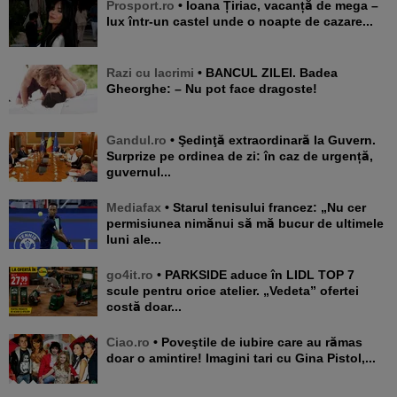
Prosport.ro
• Ioana Țiriac, vacanță de mega –
lux într-un castel unde o noapte de cazare...
Razi cu lacrimi
• BANCUL ZILEI. Badea
Gheorghe: – Nu pot face dragoste!
Gandul.ro
• Şedinţă extraordinară la Guvern.
Surprize pe ordinea de zi: în caz de urgență,
guvernul...
Mediafax
• Starul tenisului francez: „Nu cer
permisiunea nimănui să mă bucur de ultimele
luni ale...
go4it.ro
• PARKSIDE aduce în LIDL TOP 7
scule pentru orice atelier. „Vedeta” ofertei
costă doar...
Ciao.ro
• Poveştile de iubire care au rămas
doar o amintire! Imagini tari cu Gina Pistol,...