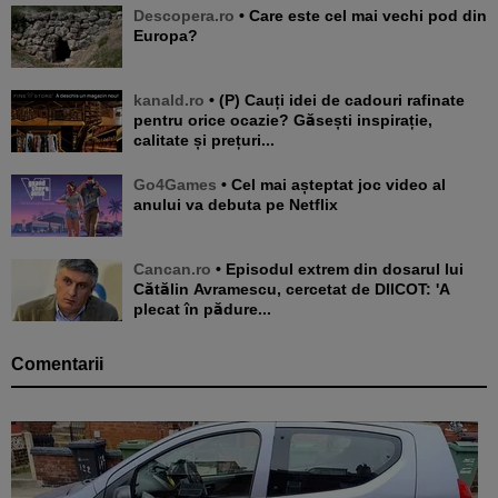
Descopera.ro
• Care este cel mai vechi pod din
Europa?
kanald.ro
• (P) Cauți idei de cadouri rafinate
pentru orice ocazie? Găsești inspirație,
calitate și prețuri...
Go4Games
• Cel mai așteptat joc video al
anului va debuta pe Netflix
Cancan.ro
• Episodul extrem din dosarul lui
Cătălin Avramescu, cercetat de DIICOT: 'A
plecat în pădure...
Comentarii