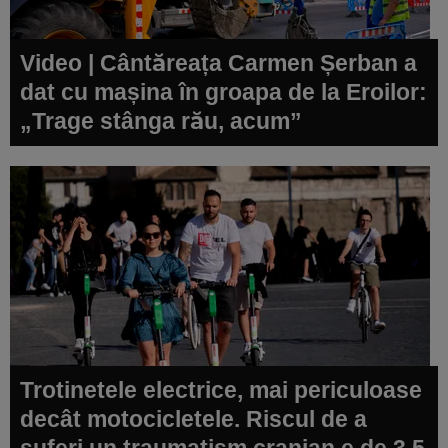
Video | Cântăreața Carmen Șerban a
dat cu mașina în groapa de la Eroilor:
„Trage stânga rău, acum”
Trotinetele electrice, mai periculoase
decât motocicletele. Riscul de a
suferi un traumatism cranian e de 3,5