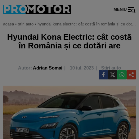
MENIU
acasa
•
știri auto
•
hyundai kona electric: cât costă în românia și ce dotări are
Hyundai Kona Electric: cât costă
în România și ce dotări are
Autor:
Adrian Somai
10 iul. 2023
Știri auto