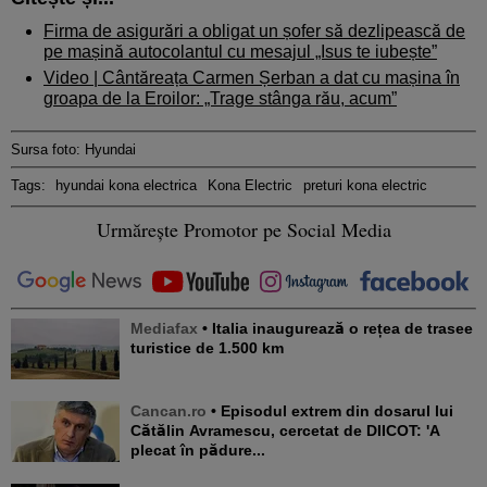
Firma de asigurări a obligat un șofer să dezlipească de
pe mașină autocolantul cu mesajul „Isus te iubește”
Video | Cântăreața Carmen Șerban a dat cu mașina în
groapa de la Eroilor: „Trage stânga rău, acum”
Sursa foto: Hyundai
Tags:
hyundai kona electrica
Kona Electric
preturi kona electric
Urmărește Promotor pe Social Media
Mediafax
• Italia inaugurează o rețea de trasee
turistice de 1.500 km
Cancan.ro
• Episodul extrem din dosarul lui
Cătălin Avramescu, cercetat de DIICOT: 'A
plecat în pădure...