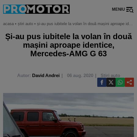
MENIU
acasa
•
știri auto
•
și-au pus iubitele la volan în două mașini aproape identice, mercedes-amg g 63
Și-au pus iubitele la volan în două
mașini aproape identice,
Mercedes-AMG G 63
Autor:
David Andrei
06 aug. 2020
Știri auto