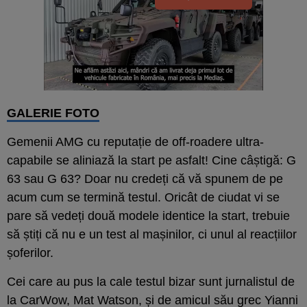
GALERIE FOTO
Gemenii AMG cu reputație de off-roadere ultra-
capabile se aliniază la start pe asfalt! Cine câștigă: G
63 sau G 63? Doar nu credeți că vă spunem de pe
acum cum se termină testul. Oricât de ciudat vi se
pare să vedeți două modele identice la start, trebuie
să știți că nu e un test al mașinilor, ci unul al reacțiilor
șoferilor.
Cei care au pus la cale testul bizar sunt jurnalistul de
la CarWow,
Mat Watson
, și de amicul său grec Yianni