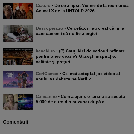
Ciao.ro
• De ce a lipsit Vierme de la reuniunea
Animal X de la UNTOLD 2026....
Descopera.ro
• Cercetătorii au creat câini la
care oamenii să nu fie alergici
kanald.ro
• (P) Cauți idei de cadouri rafinate
pentru orice ocazie? Găsești inspirație,
calitate și prețuri...
Go4Games
• Cel mai așteptat joc video al
anului va debuta pe Netflix
Cancan.ro
• Cum a ajuns o tânără să scoată
5.000 de euro din buzunar după o...
Comentarii