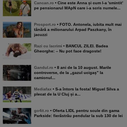
Cancan.ro
• Cine este Anna și cum l-a 'smintit'
pe pensionarul MApN care i-a scris numele...
Prosport.ro
• FOTO. Antonela, iubita mult mai
tânără a milionarului Arpad Paszkany, în
jacuzzi
Razi cu lacrimi
• BANCUL ZILEI. Badea
Gheorghe: – Nu pot face dragoste!
Gandul.ro
• 8 ani de la 10 august. Marile
controverse, de la „gazul ucigaș” la
camionul...
Mediafax
• S-a întors la fosta! Miguel Silva a
plecat de la U Cluj și a...
go4it.ro
• Oferta LIDL pentru scule din gama
Parkside: fierăstrău pendular la sub 130 de lei